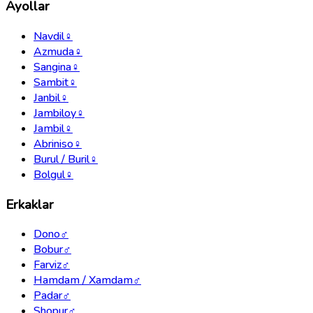
Ayollar
Navdil
♀
Azmuda
♀
Sangina
♀
Sambit
♀
Janbil
♀
Jambiloy
♀
Jambil
♀
Abriniso
♀
Burul / Buril
♀
Bolgul
♀
Erkaklar
Dono
♂
Bobur
♂
Farviz
♂
Hamdam / Xamdam
♂
Padar
♂
Shopur
♂