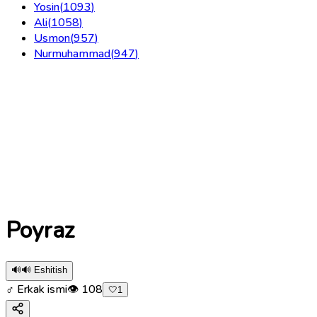
Yosin
(
1093
)
Ali
(
1058
)
Usmon
(
957
)
Nurmuhammad
(
947
)
Poyraz
🔊
🔊 Eshitish
♂ Erkak ismi
👁
108
🤍
1