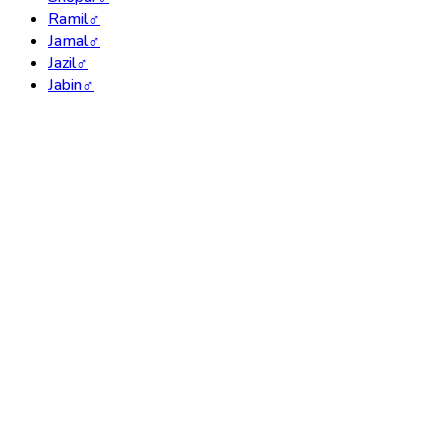
Ramil
♂
Jamal
♂
Jazil
♂
Jabin
♂