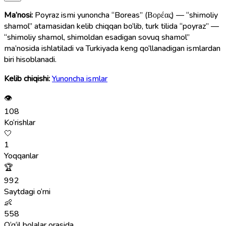
Ma’nosi:
Poyraz ismi yunoncha “Boreas” (Βορέας) — “shimoliy
shamol” atamasidan kelib chiqqan bo‘lib, turk tilida “poyraz” —
“shimoliy shamol, shimoldan esadigan sovuq shamol”
ma’nosida ishlatiladi va Turkiyada keng qo‘llanadigan ismlardan
biri hisoblanadi.
Kelib chiqishi:
Yunoncha ismlar
👁
108
Ko‘rishlar
🤍
1
Yoqqanlar
🏆
992
Saytdagi o‘rni
👶
558
O‘g‘il bolalar orasida