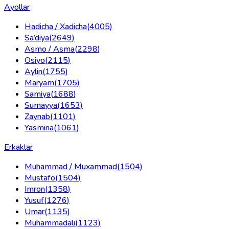
Ayollar
Hadicha / Xadicha
(
4005
)
Sa’diya
(
2649
)
Asmo / Asma
(
2298
)
Osiyo
(
2115
)
Aylin
(
1755
)
Maryam
(
1705
)
Samiya
(
1688
)
Sumayya
(
1653
)
Zaynab
(
1101
)
Yasmina
(
1061
)
Erkaklar
Muhammad / Muxammad
(
1504
)
Mustafo
(
1504
)
Imron
(
1358
)
Yusuf
(
1276
)
Umar
(
1135
)
Muhammadali
(
1123
)