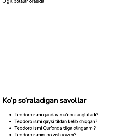
O‘g‘il bolalar orasida
Ko‘p so‘raladigan savollar
Teodoro ismi qanday ma’noni anglatadi?
Teodoro ismi qaysi tildan kelib chiqqan?
Teodoro ismi Qur’onda tilga olinganmi?
Teodoro ismini qo‘yish joizmi?