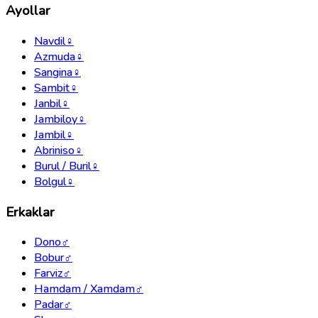
Ayollar
Navdil
♀
Azmuda
♀
Sangina
♀
Sambit
♀
Janbil
♀
Jambiloy
♀
Jambil
♀
Abriniso
♀
Burul / Buril
♀
Bolgul
♀
Erkaklar
Dono
♂
Bobur
♂
Farviz
♂
Hamdam / Xamdam
♂
Padar
♂