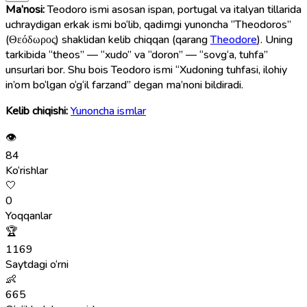
Ma’nosi:
Teodoro ismi asosan ispan, portugal va italyan tillarida
uchraydigan erkak ismi bo‘lib, qadimgi yunoncha “Theodoros”
(Θεόδωρος) shaklidan kelib chiqqan (qarang
Theodore
). Uning
tarkibida “theos” — “xudo” va “doron” — “sovg‘a, tuhfa”
unsurlari bor. Shu bois Teodoro ismi “Xudoning tuhfasi, ilohiy
in’om bo‘lgan o‘g‘il farzand” degan ma’noni bildiradi.
Kelib chiqishi:
Yunoncha ismlar
👁
84
Ko‘rishlar
🤍
0
Yoqqanlar
🏆
1169
Saytdagi o‘rni
👶
665