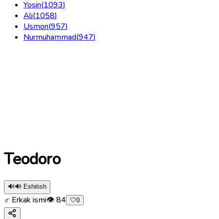
Yosin
(
1093
)
Ali
(
1058
)
Usmon
(
957
)
Nurmuhammad
(
947
)
Teodoro
🔊
🔊 Eshitish
♂ Erkak ismi
👁
84
🤍
0