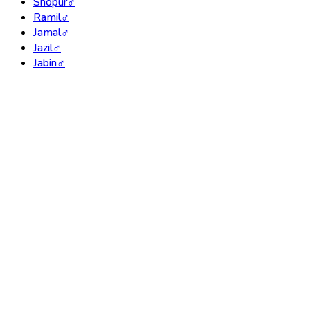
Shopur
♂
Ramil
♂
Jamal
♂
Jazil
♂
Jabin
♂