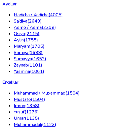
Ayollar
Hadicha / Xadicha
(
4005
)
Sa’diya
(
2649
)
Asmo / Asma
(
2298
)
Osiyo
(
2115
)
Aylin
(
1755
)
Maryam
(
1705
)
Samiya
(
1688
)
Sumayya
(
1653
)
Zaynab
(
1101
)
Yasmina
(
1061
)
Erkaklar
Muhammad / Muxammad
(
1504
)
Mustafo
(
1504
)
Imron
(
1358
)
Yusuf
(
1276
)
Umar
(
1135
)
Muhammadali
(
1123
)