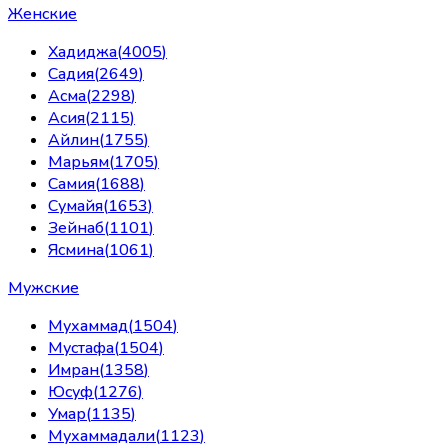
Женские
Хадиджа
(
4005
)
Садия
(
2649
)
Асма
(
2298
)
Асия
(
2115
)
Айлин
(
1755
)
Марьям
(
1705
)
Самия
(
1688
)
Сумайя
(
1653
)
Зейнаб
(
1101
)
Ясмина
(
1061
)
Мужские
Мухаммад
(
1504
)
Мустафа
(
1504
)
Имран
(
1358
)
Юсуф
(
1276
)
Умар
(
1135
)
Мухаммадали
(
1123
)