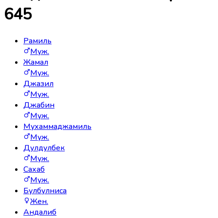
645
Рамиль
Муж.
Жамал
Муж.
Джазил
Муж.
Джабин
Муж.
Мухаммаджамиль
Муж.
Дулдулбек
Муж.
Сахаб
Муж.
Булбулниса
Жен.
Андалиб