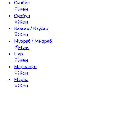
Сунбул
Жен.
Сумбул
Жен.
Кавсар / Каусар
Жен.
Музраб / Мизраб
Муж.
Нур
Жен.
Марванур
Жен.
Марва
Жен.