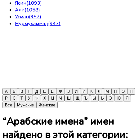
Ясин
(
1093
)
Али
(
1058
)
Усман
(
957
)
Нурмухаммад
(
947
)
А
Б
В
Г
Д
Е
Ё
Ж
З
И
Й
К
Л
М
Н
О
П
Р
С
Т
У
Ф
Х
Ц
Ч
Ш
Щ
Ъ
Ы
Ь
Э
Ю
Я
Все
Мужские
Женские
“Арабские имена” имен
найдено в этой категории: