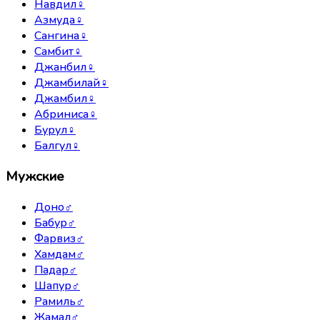
Навдил
♀
Азмуда
♀
Сангина
♀
Самбит
♀
Джанбил
♀
Джамбилай
♀
Джамбил
♀
Абриниса
♀
Бурул
♀
Балгул
♀
Мужские
Доно
♂
Бабур
♂
Фарвиз
♂
Хамдам
♂
Падар
♂
Шапур
♂
Рамиль
♂
Жамал
♂