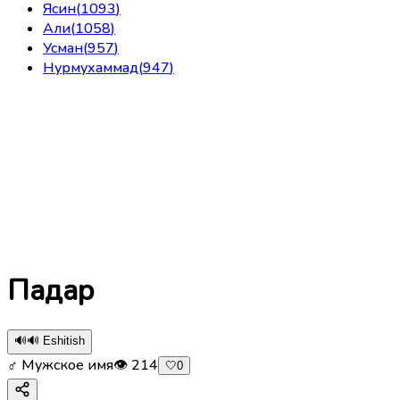
Ясин
(
1093
)
Али
(
1058
)
Усман
(
957
)
Нурмухаммад
(
947
)
Падар
🔊
🔊 Eshitish
♂ Мужское имя
👁
214
🤍
0