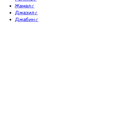
Жамал
♂
Джазил
♂
Джабин
♂