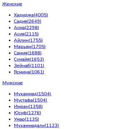
Женские
Хадиджа
(
4005
)
Садия
(
2649
)
Асма
(
2298
)
Асия
(
2115
)
Айлин
(
1755
)
Марьям
(
1705
)
Самия
(
1688
)
Сумайя
(
1653
)
Зейнаб
(
1101
)
Ясмина
(
1061
)
Мужские
Мухаммад
(
1504
)
Мустафа
(
1504
)
Имран
(
1358
)
Юсуф
(
1276
)
Умар
(
1135
)
Мухаммадали
(
1123
)