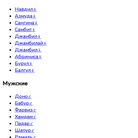
Навдил
♀
Азмуда
♀
Сангина
♀
Самбит
♀
Джанбил
♀
Джамбилай
♀
Джамбил
♀
Абриниса
♀
Бурул
♀
Балгул
♀
Мужские
Доно
♂
Бабур
♂
Фарвиз
♂
Хамдам
♂
Падар
♂
Шапур
♂
Рамиль
♂