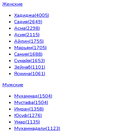
Женские
Хадиджа
(
4005
)
Садия
(
2649
)
Асма
(
2298
)
Асия
(
2115
)
Айлин
(
1755
)
Марьям
(
1705
)
Самия
(
1688
)
Сумайя
(
1653
)
Зейнаб
(
1101
)
Ясмина
(
1061
)
Мужские
Мухаммад
(
1504
)
Мустафа
(
1504
)
Имран
(
1358
)
Юсуф
(
1276
)
Умар
(
1135
)
Мухаммадали
(
1123
)