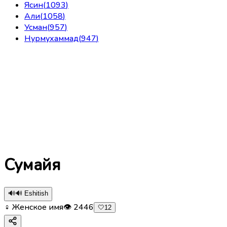
Ясин
(
1093
)
Али
(
1058
)
Усман
(
957
)
Нурмухаммад
(
947
)
Сумайя
🔊
🔊 Eshitish
♀ Женское имя
👁
2446
🤍
12