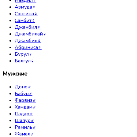
Навдил
♀
Азмуда
♀
Сангина
♀
Самбит
♀
Джанбил
♀
Джамбилай
♀
Джамбил
♀
Абриниса
♀
Бурул
♀
Балгул
♀
Мужские
Доно
♂
Бабур
♂
Фарвиз
♂
Хамдам
♂
Падар
♂
Шапур
♂
Рамиль
♂
Жамал
♂