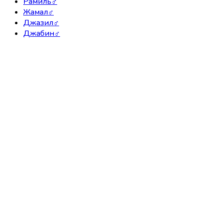
Рамиль
♂
Жамал
♂
Джазил
♂
Джабин
♂