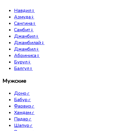
Навдил
♀
Азмуда
♀
Сангина
♀
Самбит
♀
Джанбил
♀
Джамбилай
♀
Джамбил
♀
Абриниса
♀
Бурул
♀
Балгул
♀
Мужские
Доно
♂
Бабур
♂
Фарвиз
♂
Хамдам
♂
Падар
♂
Шапур
♂