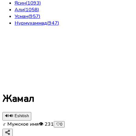
Ясин
(
1093
)
Али
(
1058
)
Усман
(
957
)
Нурмухаммад
(
947
)
Жамал
🔊
🔊 Eshitish
♂ Мужское имя
👁
231
🤍
0