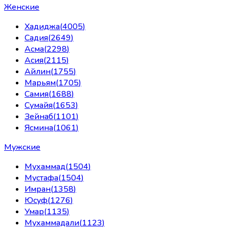
Женские
Хадиджа
(
4005
)
Садия
(
2649
)
Асма
(
2298
)
Асия
(
2115
)
Айлин
(
1755
)
Марьям
(
1705
)
Самия
(
1688
)
Сумайя
(
1653
)
Зейнаб
(
1101
)
Ясмина
(
1061
)
Мужские
Мухаммад
(
1504
)
Мустафа
(
1504
)
Имран
(
1358
)
Юсуф
(
1276
)
Умар
(
1135
)
Мухаммадали
(
1123
)