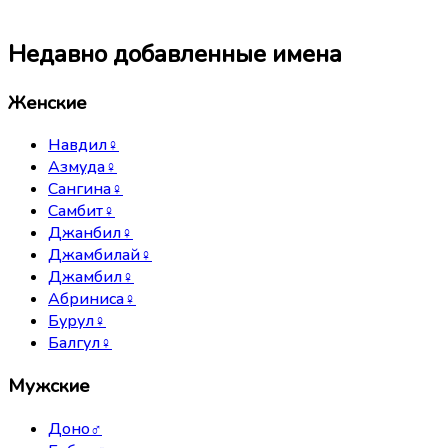
Недавно добавленные имена
Женские
Навдил
♀
Азмуда
♀
Сангина
♀
Самбит
♀
Джанбил
♀
Джамбилай
♀
Джамбил
♀
Абриниса
♀
Бурул
♀
Балгул
♀
Мужские
Доно
♂