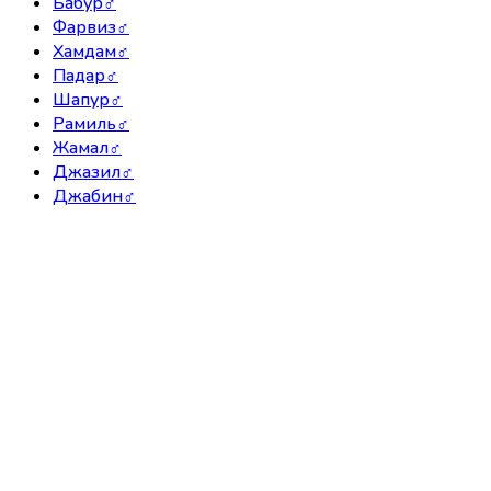
Бабур
♂
Фарвиз
♂
Хамдам
♂
Падар
♂
Шапур
♂
Рамиль
♂
Жамал
♂
Джазил
♂
Джабин
♂