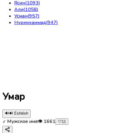
Ясин
(
1093
)
Али
(
1058
)
Усман
(
957
)
Нурмухаммад
(
947
)
Умар
🔊
🔊 Eshitish
♂ Мужское имя
👁
1661
🤍
11