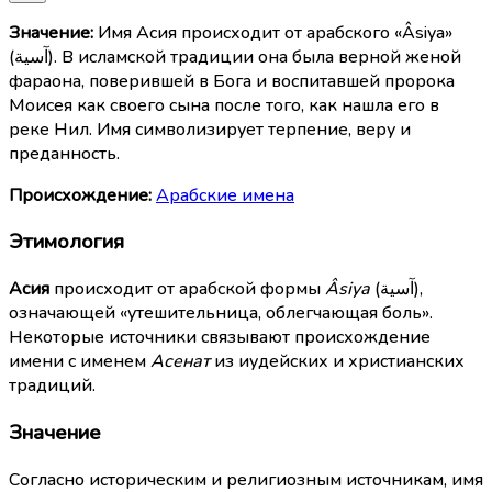
Значение:
Имя Асия происходит от арабского «Âsiya»
(آسية). В исламской традиции она была верной женой
фараона, поверившей в Бога и воспитавшей пророка
Моисея как своего сына после того, как нашла его в
реке Нил. Имя символизирует терпение, веру и
преданность.
Происхождение:
Арабские имена
Этимология
Асия
происходит от арабской формы
Âsiya
(آسية),
означающей «утешительница, облегчающая боль».
Некоторые источники связывают происхождение
имени с именем
Асенат
из иудейских и христианских
традиций.
Значение
Согласно историческим и религиозным источникам, имя