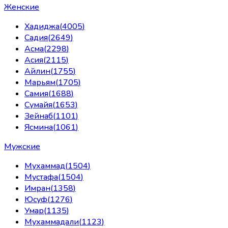
Женские
Хадиджа
(
4005
)
Садия
(
2649
)
Асма
(
2298
)
Асия
(
2115
)
Айлин
(
1755
)
Марьям
(
1705
)
Самия
(
1688
)
Сумайя
(
1653
)
Зейнаб
(
1101
)
Ясмина
(
1061
)
Мужские
Мухаммад
(
1504
)
Мустафа
(
1504
)
Имран
(
1358
)
Юсуф
(
1276
)
Умар
(
1135
)
Мухаммадали
(
1123
)