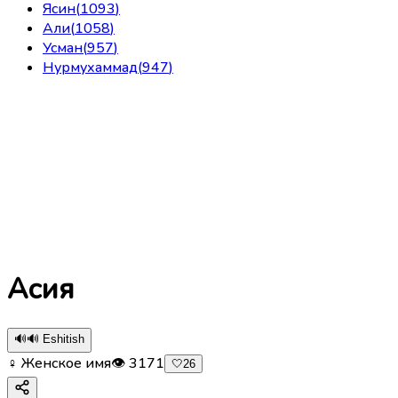
Ясин
(
1093
)
Али
(
1058
)
Усман
(
957
)
Нурмухаммад
(
947
)
Асия
🔊
🔊 Eshitish
♀ Женское имя
👁
3171
🤍
26