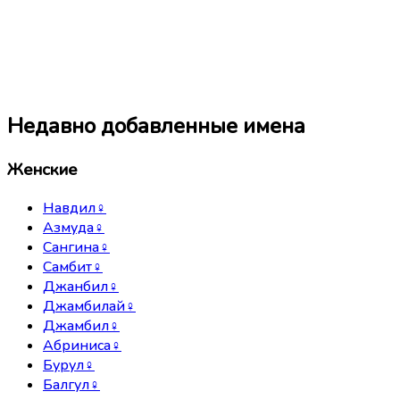
Недавно добавленные имена
Женские
Навдил
♀
Азмуда
♀
Сангина
♀
Самбит
♀
Джанбил
♀
Джамбилай
♀
Джамбил
♀
Абриниса
♀
Бурул
♀
Балгул
♀