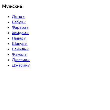
Мужские
Доно
♂
Бабур
♂
Фарвиз
♂
Хамдам
♂
Падар
♂
Шапур
♂
Рамиль
♂
Жамал
♂
Джазил
♂
Джабин
♂