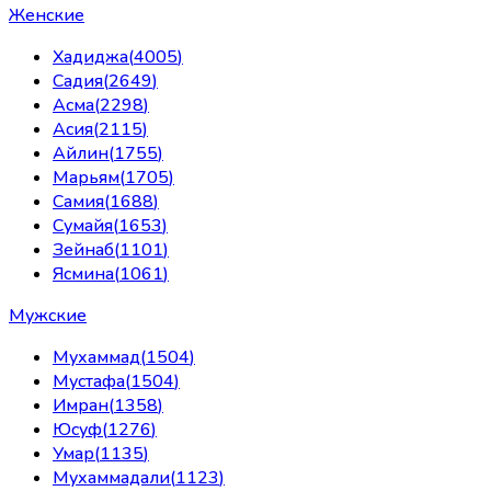
Женские
Хадиджа
(
4005
)
Садия
(
2649
)
Асма
(
2298
)
Асия
(
2115
)
Айлин
(
1755
)
Марьям
(
1705
)
Самия
(
1688
)
Сумайя
(
1653
)
Зейнаб
(
1101
)
Ясмина
(
1061
)
Мужские
Мухаммад
(
1504
)
Мустафа
(
1504
)
Имран
(
1358
)
Юсуф
(
1276
)
Умар
(
1135
)
Мухаммадали
(
1123
)