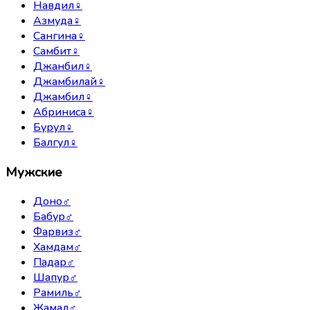
Навдил
♀
Азмуда
♀
Сангина
♀
Самбит
♀
Джанбил
♀
Джамбилай
♀
Джамбил
♀
Абриниса
♀
Бурул
♀
Балгул
♀
Мужские
Доно
♂
Бабур
♂
Фарвиз
♂
Хамдам
♂
Падар
♂
Шапур
♂
Рамиль
♂
Жамал
♂