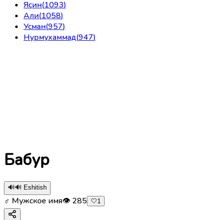
Ясин
(
1093
)
Али
(
1058
)
Усман
(
957
)
Нурмухаммад
(
947
)
Бабур
🔊
🔊 Eshitish
♂ Мужское имя
👁
285
🤍
1