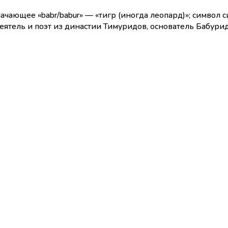
чающее «babr/babur» — «тигр (иногда леопард)»; символ 
ятель и поэт из династии Тимуридов, основатель Бабурид