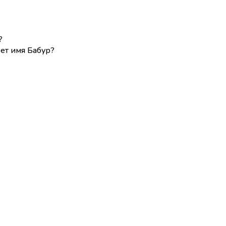
?
ет имя Бабур?