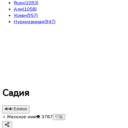
Ясин
(
1093
)
Али
(
1058
)
Усман
(
957
)
Нурмухаммад
(
947
)
Садия
🔊
🔊 Eshitish
♀ Женское имя
👁
3787
🤍
31