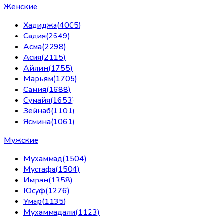
Женские
Хадиджа
(
4005
)
Садия
(
2649
)
Асма
(
2298
)
Асия
(
2115
)
Айлин
(
1755
)
Марьям
(
1705
)
Самия
(
1688
)
Сумайя
(
1653
)
Зейнаб
(
1101
)
Ясмина
(
1061
)
Мужские
Мухаммад
(
1504
)
Мустафа
(
1504
)
Имран
(
1358
)
Юсуф
(
1276
)
Умар
(
1135
)
Мухаммадали
(
1123
)