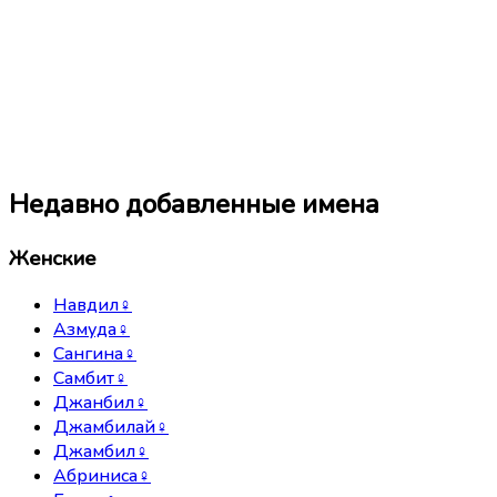
Недавно добавленные имена
Женские
Навдил
♀
Азмуда
♀
Сангина
♀
Самбит
♀
Джанбил
♀
Джамбилай
♀
Джамбил
♀
Абриниса
♀