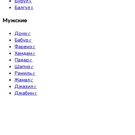
Бурул
♀
Балгул
♀
Мужские
Доно
♂
Бабур
♂
Фарвиз
♂
Хамдам
♂
Падар
♂
Шапур
♂
Рамиль
♂
Жамал
♂
Джазил
♂
Джабин
♂