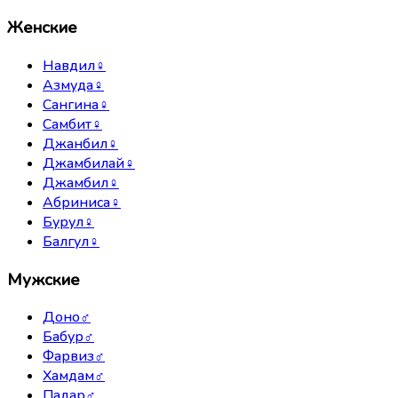
Женские
Навдил
♀
Азмуда
♀
Сангина
♀
Самбит
♀
Джанбил
♀
Джамбилай
♀
Джамбил
♀
Абриниса
♀
Бурул
♀
Балгул
♀
Мужские
Доно
♂
Бабур
♂
Фарвиз
♂
Хамдам
♂
Падар
♂