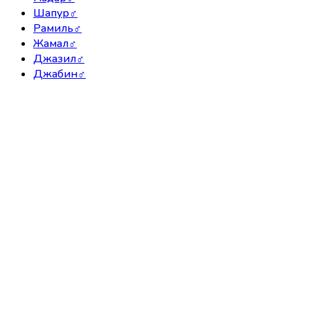
Шапур
♂
Рамиль
♂
Жамал
♂
Джазил
♂
Джабин
♂