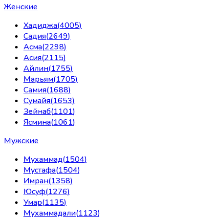
Женские
Хадиджа
(
4005
)
Садия
(
2649
)
Асма
(
2298
)
Асия
(
2115
)
Айлин
(
1755
)
Марьям
(
1705
)
Самия
(
1688
)
Сумайя
(
1653
)
Зейнаб
(
1101
)
Ясмина
(
1061
)
Мужские
Мухаммад
(
1504
)
Мустафа
(
1504
)
Имран
(
1358
)
Юсуф
(
1276
)
Умар
(
1135
)
Мухаммадали
(
1123
)