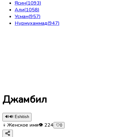
Ясин
(
1093
)
Али
(
1058
)
Усман
(
957
)
Нурмухаммад
(
947
)
Джамбил
🔊
🔊 Eshitish
♀ Женское имя
👁
224
🤍
0