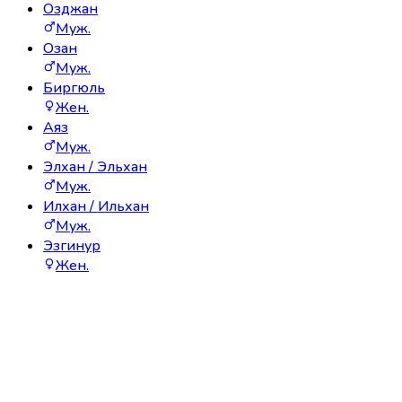
Озджан
Муж.
Озан
Муж.
Биргюль
Жен.
Аяз
Муж.
Элхан / Эльхан
Муж.
Илхан / Ильхан
Муж.
Эзгинур
Жен.