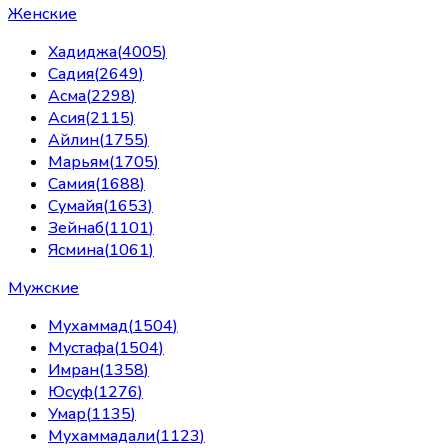
Женские
Хадиджа
(
4005
)
Садия
(
2649
)
Асма
(
2298
)
Асия
(
2115
)
Айлин
(
1755
)
Марьям
(
1705
)
Самия
(
1688
)
Сумайя
(
1653
)
Зейнаб
(
1101
)
Ясмина
(
1061
)
Мужские
Мухаммад
(
1504
)
Мустафа
(
1504
)
Имран
(
1358
)
Юсуф
(
1276
)
Умар
(
1135
)
Мухаммадали
(
1123
)