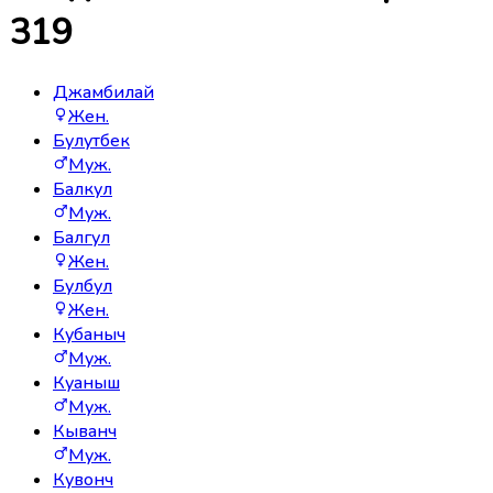
319
Джамбилай
Жен.
Булутбек
Муж.
Балкул
Муж.
Балгул
Жен.
Булбул
Жен.
Кубаныч
Муж.
Куаныш
Муж.
Кыванч
Муж.
Кувонч