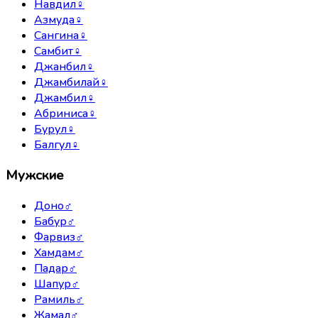
Навдил
♀
Азмуда
♀
Сангина
♀
Самбит
♀
Джанбил
♀
Джамбилай
♀
Джамбил
♀
Абриниса
♀
Бурул
♀
Балгул
♀
Мужские
Доно
♂
Бабур
♂
Фарвиз
♂
Хамдам
♂
Падар
♂
Шапур
♂
Рамиль
♂
Жамал
♂