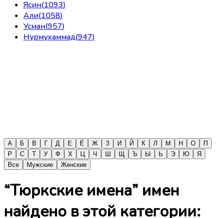
Ясин
(
1093
)
Али
(
1058
)
Усман
(
957
)
Нурмухаммад
(
947
)
А
Б
В
Г
Д
Е
Ё
Ж
З
И
Й
К
Л
М
Н
О
П
Р
С
Т
У
Ф
Х
Ц
Ч
Ш
Щ
Ъ
Ы
Ь
Э
Ю
Я
Все
Мужские
Женские
“Тюркские имена” имен
найдено в этой категории: