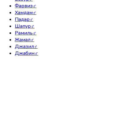
Фарвиз
♂
Хамдам
♂
Падар
♂
Шапур
♂
Рамиль
♂
Жамал
♂
Джазил
♂
Джабин
♂