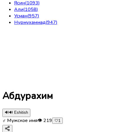
Ясин
(
1093
)
Али
(
1058
)
Усман
(
957
)
Нурмухаммад
(
947
)
Абдурахим
🔊
🔊 Eshitish
♂ Мужское имя
👁
219
🤍
1