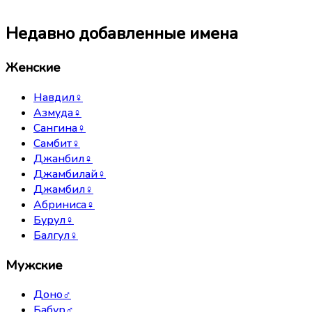
Недавно добавленные имена
Женские
Навдил
♀
Азмуда
♀
Сангина
♀
Самбит
♀
Джанбил
♀
Джамбилай
♀
Джамбил
♀
Абриниса
♀
Бурул
♀
Балгул
♀
Мужские
Доно
♂
Бабур
♂