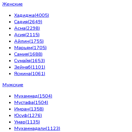
Женские
Хадиджа
(
4005
)
Садия
(
2649
)
Асма
(
2298
)
Асия
(
2115
)
Айлин
(
1755
)
Марьям
(
1705
)
Самия
(
1688
)
Сумайя
(
1653
)
Зейнаб
(
1101
)
Ясмина
(
1061
)
Мужские
Мухаммад
(
1504
)
Мустафа
(
1504
)
Имран
(
1358
)
Юсуф
(
1276
)
Умар
(
1135
)
Мухаммадали
(
1123
)