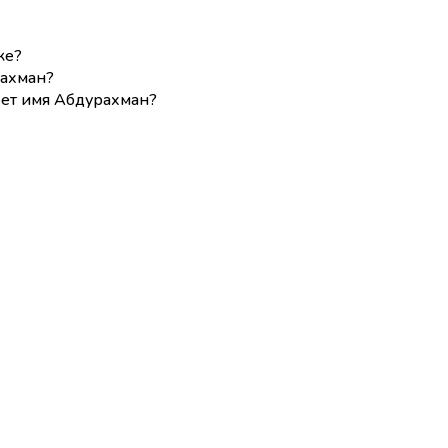
ке?
рахман?
еет имя Абдурахман?