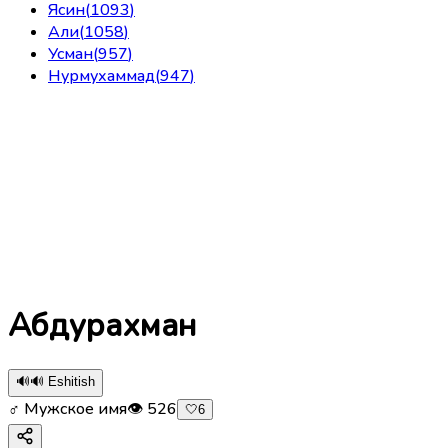
Ясин
(
1093
)
Али
(
1058
)
Усман
(
957
)
Нурмухаммад
(
947
)
Абдурахман
🔊
🔊 Eshitish
♂ Мужское имя
👁
526
🤍
6