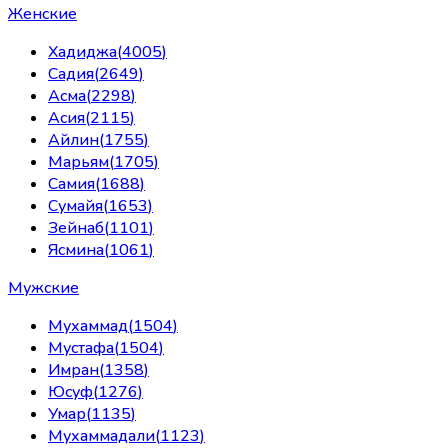
Женские
Хадиджа
(
4005
)
Садия
(
2649
)
Асма
(
2298
)
Асия
(
2115
)
Айлин
(
1755
)
Марьям
(
1705
)
Самия
(
1688
)
Сумайя
(
1653
)
Зейнаб
(
1101
)
Ясмина
(
1061
)
Мужские
Мухаммад
(
1504
)
Мустафа
(
1504
)
Имран
(
1358
)
Юсуф
(
1276
)
Умар
(
1135
)
Мухаммадали
(
1123
)