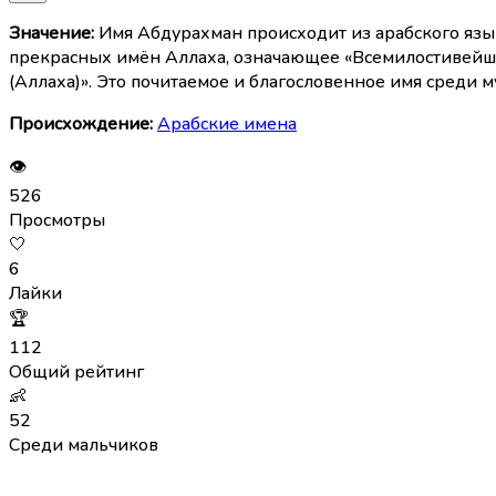
Значение:
Имя Абдурахман происходит из арабского языка и состоит из двух слов: «Абд ар-Рахма
прекрасных имён Аллаха, означающее «Всемилостивейший
(Аллаха)». Это почитаемое и благословенное имя среди м
Происхождение:
Арабские имена
👁
526
Просмотры
🤍
6
Лайки
🏆
112
Общий рейтинг
👶
52
Среди мальчиков