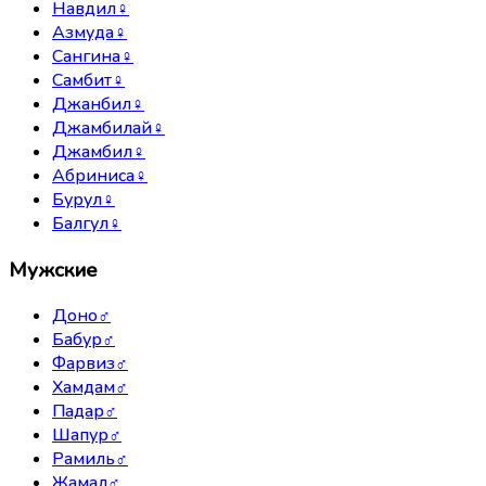
Навдил
♀
Азмуда
♀
Сангина
♀
Самбит
♀
Джанбил
♀
Джамбилай
♀
Джамбил
♀
Абриниса
♀
Бурул
♀
Балгул
♀
Мужские
Доно
♂
Бабур
♂
Фарвиз
♂
Хамдам
♂
Падар
♂
Шапур
♂
Рамиль
♂
Жамал
♂