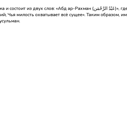
н (عَبْدُ الرَّحْمَن)», где «Абд» — «раб, слуга», а «Ар-Рахман» — одно из 99
, Чья милость охватывает всё сущее». Таким образом, и
усульман.