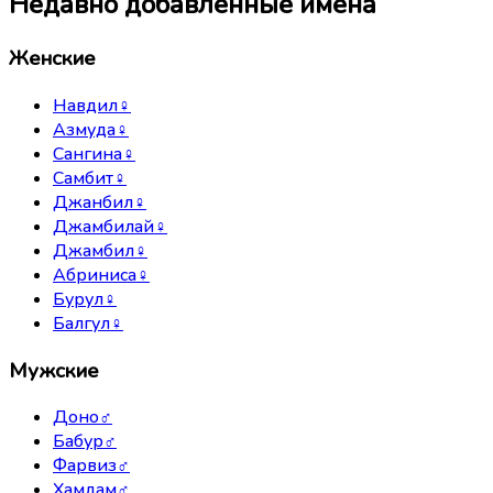
Недавно добавленные имена
Женские
Навдил
♀
Азмуда
♀
Сангина
♀
Самбит
♀
Джанбил
♀
Джамбилай
♀
Джамбил
♀
Абриниса
♀
Бурул
♀
Балгул
♀
Мужские
Доно
♂
Бабур
♂
Фарвиз
♂
Хамдам
♂