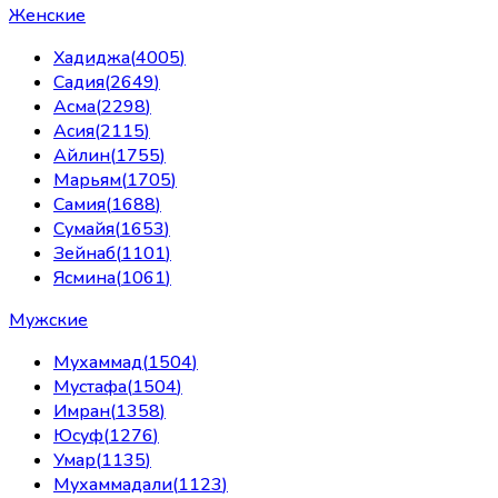
Женские
Хадиджа
(
4005
)
Садия
(
2649
)
Асма
(
2298
)
Асия
(
2115
)
Айлин
(
1755
)
Марьям
(
1705
)
Самия
(
1688
)
Сумайя
(
1653
)
Зейнаб
(
1101
)
Ясмина
(
1061
)
Мужские
Мухаммад
(
1504
)
Мустафа
(
1504
)
Имран
(
1358
)
Юсуф
(
1276
)
Умар
(
1135
)
Мухаммадали
(
1123
)