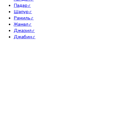
Падар
♂
Шапур
♂
Рамиль
♂
Жамал
♂
Джазил
♂
Джабин
♂