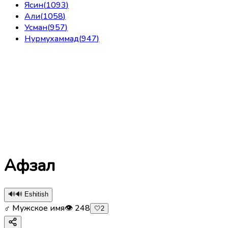
Ясин
(
1093
)
Али
(
1058
)
Усман
(
957
)
Нурмухаммад
(
947
)
Афзал
🔊
🔊 Eshitish
♂ Мужское имя
👁
248
🤍
2