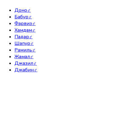
Доно
♂
Бабур
♂
Фарвиз
♂
Хамдам
♂
Падар
♂
Шапур
♂
Рамиль
♂
Жамал
♂
Джазил
♂
Джабин
♂