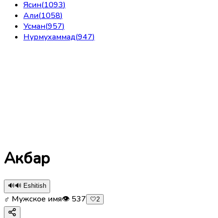
Ясин
(
1093
)
Али
(
1058
)
Усман
(
957
)
Нурмухаммад
(
947
)
Акбар
🔊
🔊 Eshitish
♂ Мужское имя
👁
537
🤍
2