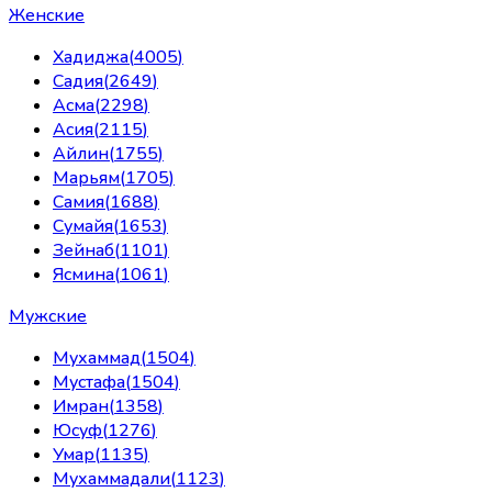
Женские
Хадиджа
(
4005
)
Садия
(
2649
)
Асма
(
2298
)
Асия
(
2115
)
Айлин
(
1755
)
Марьям
(
1705
)
Самия
(
1688
)
Сумайя
(
1653
)
Зейнаб
(
1101
)
Ясмина
(
1061
)
Мужские
Мухаммад
(
1504
)
Мустафа
(
1504
)
Имран
(
1358
)
Юсуф
(
1276
)
Умар
(
1135
)
Мухаммадали
(
1123
)