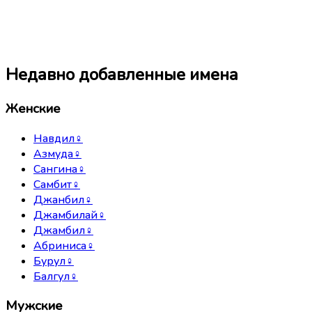
Недавно добавленные имена
Женские
Навдил
♀
Азмуда
♀
Сангина
♀
Самбит
♀
Джанбил
♀
Джамбилай
♀
Джамбил
♀
Абриниса
♀
Бурул
♀
Балгул
♀
Мужские