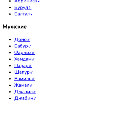
Абриниса
♀
Бурул
♀
Балгул
♀
Мужские
Доно
♂
Бабур
♂
Фарвиз
♂
Хамдам
♂
Падар
♂
Шапур
♂
Рамиль
♂
Жамал
♂
Джазил
♂
Джабин
♂