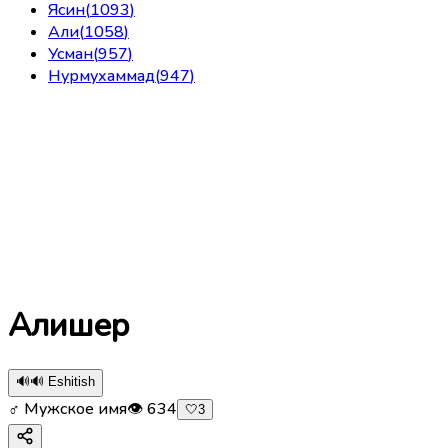
Ясин
(
1093
)
Али
(
1058
)
Усман
(
957
)
Нурмухаммад
(
947
)
Алишер
🔊
🔊 Eshitish
♂ Мужское имя
👁
634
🤍
3