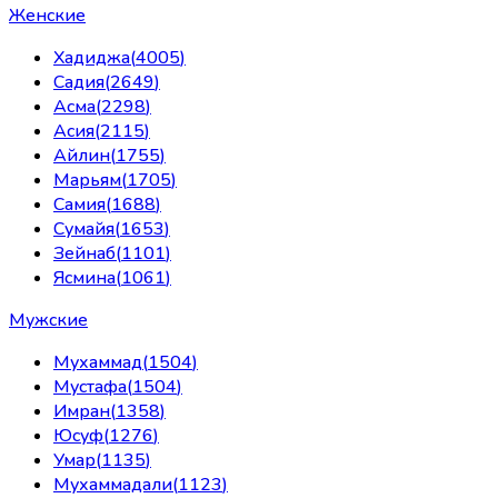
Женские
Хадиджа
(
4005
)
Садия
(
2649
)
Асма
(
2298
)
Асия
(
2115
)
Айлин
(
1755
)
Марьям
(
1705
)
Самия
(
1688
)
Сумайя
(
1653
)
Зейнаб
(
1101
)
Ясмина
(
1061
)
Мужские
Мухаммад
(
1504
)
Мустафа
(
1504
)
Имран
(
1358
)
Юсуф
(
1276
)
Умар
(
1135
)
Мухаммадали
(
1123
)