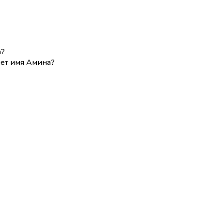
а?
еет имя Амина?