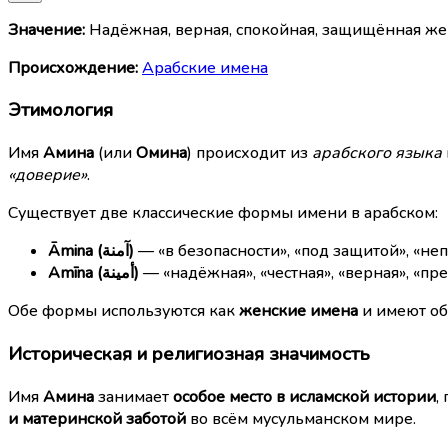
Значение:
Надёжная, верная, спокойная, защищённая ж
Происхождение:
Арабские имена
Этимология
Имя
Амина
(или
Омина
) происходит из
арабского языка
«доверие»
.
Существует две классические формы имени в арабском:
Āmina (آمنة)
— «в безопасности», «под защитой», «н
Amīna (أمينة)
— «надёжная», «честная», «верная», «пр
Обе формы используются как
женские имена
и имеют об
Историческая и религиозная значимость
Имя
Амина
занимает
особое место в исламской истории
,
и материнской заботой
во всём мусульманском мире.