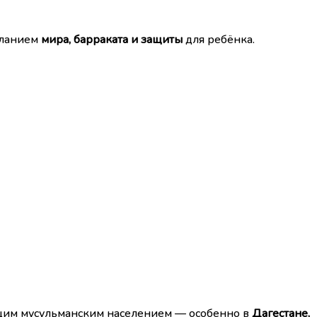
еланием
мира, барраката и защиты
для ребёнка.
щим мусульманским населением — особенно в
Дагестане,