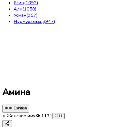
Ясин
(
1093
)
Али
(
1058
)
Усман
(
957
)
Нурмухаммад
(
947
)
Амина
🔊
🔊 Eshitish
♀ Женское имя
👁
1131
🤍
11