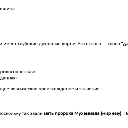
енщина
и имеет глубокие духовные корни. Его основа — слово
еприкосновенная»
еданная»
щее лексическое происхождение и значение.
 поскольку так звали
мать пророка Мухаммада (мир ему)
. 