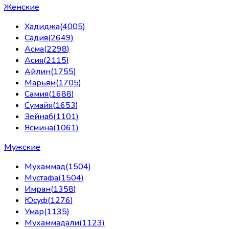
Женские
Хадиджа
(
4005
)
Садия
(
2649
)
Асма
(
2298
)
Асия
(
2115
)
Айлин
(
1755
)
Марьям
(
1705
)
Самия
(
1688
)
Сумайя
(
1653
)
Зейнаб
(
1101
)
Ясмина
(
1061
)
Мужские
Мухаммад
(
1504
)
Мустафа
(
1504
)
Имран
(
1358
)
Юсуф
(
1276
)
Умар
(
1135
)
Мухаммадали
(
1123
)