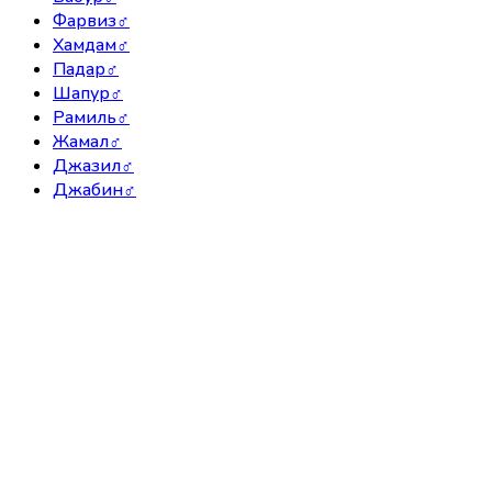
Фарвиз
♂
Хамдам
♂
Падар
♂
Шапур
♂
Рамиль
♂
Жамал
♂
Джазил
♂
Джабин
♂