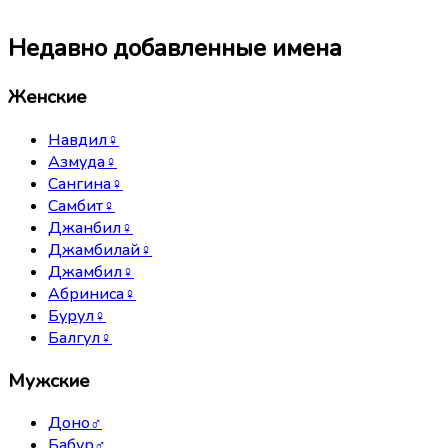
Недавно добавленные имена
Женские
Навдил
♀
Азмуда
♀
Сангина
♀
Самбит
♀
Джанбил
♀
Джамбилай
♀
Джамбил
♀
Абриниса
♀
Бурул
♀
Балгул
♀
Мужские
Доно
♂
Бабур
♂