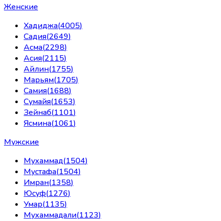
Женские
Хадиджа
(
4005
)
Садия
(
2649
)
Асма
(
2298
)
Асия
(
2115
)
Айлин
(
1755
)
Марьям
(
1705
)
Самия
(
1688
)
Сумайя
(
1653
)
Зейнаб
(
1101
)
Ясмина
(
1061
)
Мужские
Мухаммад
(
1504
)
Мустафа
(
1504
)
Имран
(
1358
)
Юсуф
(
1276
)
Умар
(
1135
)
Мухаммадали
(
1123
)