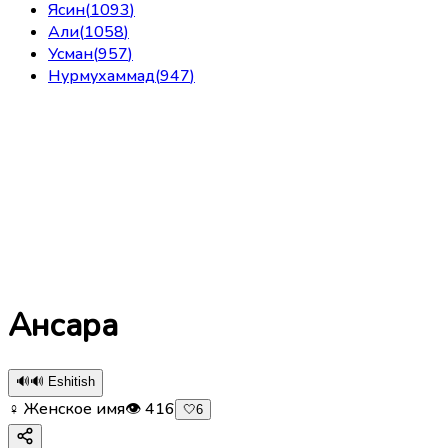
Ясин
(
1093
)
Али
(
1058
)
Усман
(
957
)
Нурмухаммад
(
947
)
Ансара
🔊
🔊 Eshitish
♀ Женское имя
👁
416
🤍
6