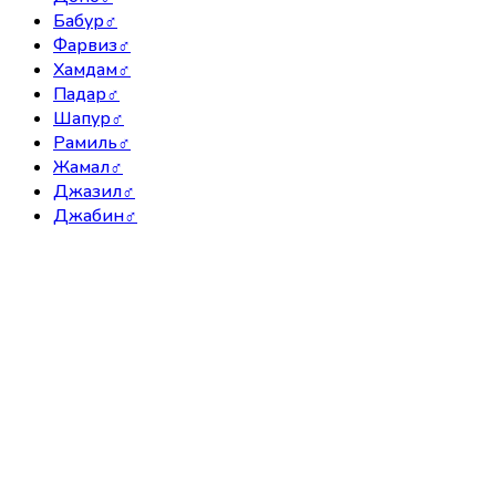
Бабур
♂
Фарвиз
♂
Хамдам
♂
Падар
♂
Шапур
♂
Рамиль
♂
Жамал
♂
Джазил
♂
Джабин
♂