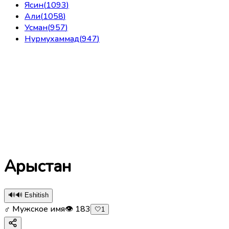
Ясин
(
1093
)
Али
(
1058
)
Усман
(
957
)
Нурмухаммад
(
947
)
Арыстан
🔊
🔊 Eshitish
♂ Мужское имя
👁
183
🤍
1