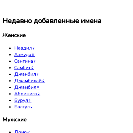
Недавно добавленные имена
Женские
Навдил
♀
Азмуда
♀
Сангина
♀
Самбит
♀
Джанбил
♀
Джамбилай
♀
Джамбил
♀
Абриниса
♀
Бурул
♀
Балгул
♀
Мужские
Доно
♂