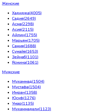
Женские
Хадиджа
(
4005
)
Садия
(
2649
)
Асма
(
2298
)
Асия
(
2115
)
Айлин
(
1755
)
Марьям
(
1705
)
Самия
(
1688
)
Сумайя
(
1653
)
Зейнаб
(
1101
)
Ясмина
(
1061
)
Мужские
Мухаммад
(
1504
)
Мустафа
(
1504
)
Имран
(
1358
)
Юсуф
(
1276
)
Умар
(
1135
)
Мухаммадали
(
1123
)