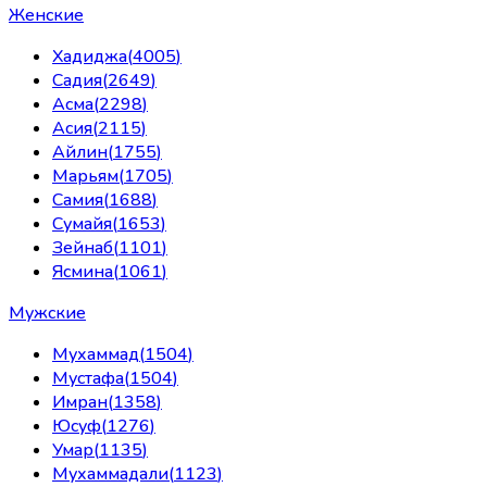
Женские
Хадиджа
(
4005
)
Садия
(
2649
)
Асма
(
2298
)
Асия
(
2115
)
Айлин
(
1755
)
Марьям
(
1705
)
Самия
(
1688
)
Сумайя
(
1653
)
Зейнаб
(
1101
)
Ясмина
(
1061
)
Мужские
Мухаммад
(
1504
)
Мустафа
(
1504
)
Имран
(
1358
)
Юсуф
(
1276
)
Умар
(
1135
)
Мухаммадали
(
1123
)