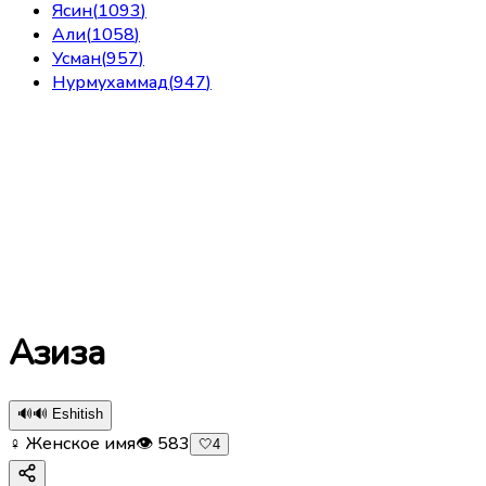
Ясин
(
1093
)
Али
(
1058
)
Усман
(
957
)
Нурмухаммад
(
947
)
Азиза
🔊
🔊 Eshitish
♀ Женское имя
👁
583
🤍
4