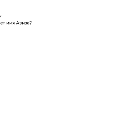
?
ет имя Азиза?