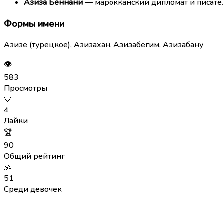
Азиза Беннани
— марокканский дипломат и писате
Формы имени
Азизе (турецкое), Азизахан, Азизабегим, Азизабану
👁
583
Просмотры
🤍
4
Лайки
🏆
90
Общий рейтинг
👶
51
Среди девочек