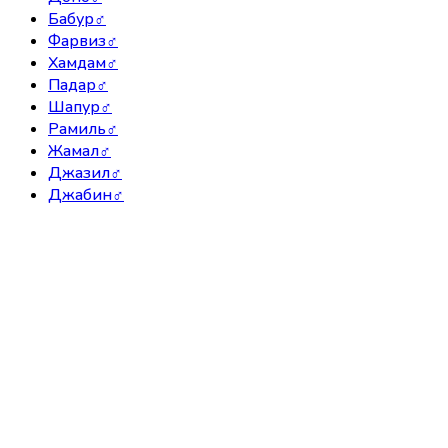
Бабур
♂
Фарвиз
♂
Хамдам
♂
Падар
♂
Шапур
♂
Рамиль
♂
Жамал
♂
Джазил
♂
Джабин
♂