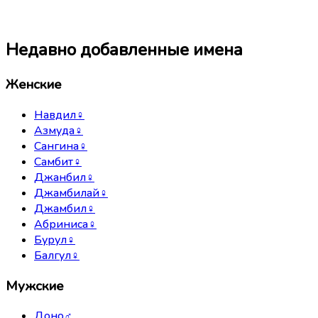
Недавно добавленные имена
Женские
Навдил
♀
Азмуда
♀
Сангина
♀
Самбит
♀
Джанбил
♀
Джамбилай
♀
Джамбил
♀
Абриниса
♀
Бурул
♀
Балгул
♀
Мужские
Доно
♂