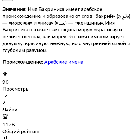
Значение:
Имя Бахриниса имеет арабское
происхождение и образовано от слов «бахрий» (بَحْرِيّ)
— «морская» и «ниса» (نِسَاء) — «женщины». Имя
Бахриниса означает «женщина моря», «красивая и
величественная, как море». Это имя символизирует
девушку, красивую, нежную, но с внутренней силой и
глубоким разумом.
Происхождение:
Арабские имена
👁
90
Просмотры
🤍
2
Лайки
🏆
1128
Общий рейтинг
👶