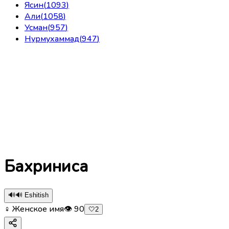
Ясин
(
1093
)
Али
(
1058
)
Усман
(
957
)
Нурмухаммад
(
947
)
Бахриниса
🔊
🔊 Eshitish
♀ Женское имя
👁
90
🤍
2