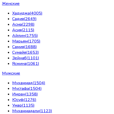
Женские
Хадиджа
(
4005
)
Садия
(
2649
)
Асма
(
2298
)
Асия
(
2115
)
Айлин
(
1755
)
Марьям
(
1705
)
Самия
(
1688
)
Сумайя
(
1653
)
Зейнаб
(
1101
)
Ясмина
(
1061
)
Мужские
Мухаммад
(
1504
)
Мустафа
(
1504
)
Имран
(
1358
)
Юсуф
(
1276
)
Умар
(
1135
)
Мухаммадали
(
1123
)