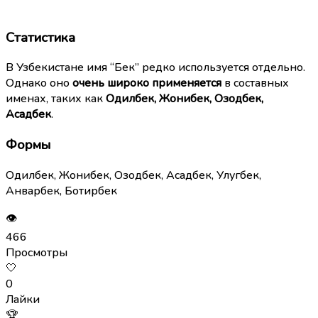
Статистика
В Узбекистане имя “Бек” редко используется отдельно.
Однако оно
очень широко применяется
в составных
именах, таких как
Одилбек, Жонибек, Озодбек,
Асадбек
.
Формы
Одилбек, Жонибек, Озодбек, Асадбек, Улугбек,
Анварбек, Ботирбек
👁
466
Просмотры
🤍
0
Лайки
🏆