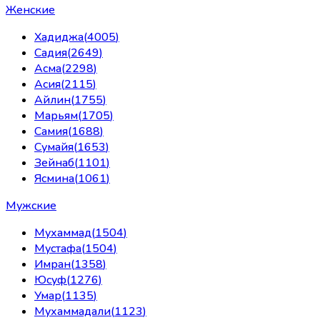
Женские
Хадиджа
(
4005
)
Садия
(
2649
)
Асма
(
2298
)
Асия
(
2115
)
Айлин
(
1755
)
Марьям
(
1705
)
Самия
(
1688
)
Сумайя
(
1653
)
Зейнаб
(
1101
)
Ясмина
(
1061
)
Мужские
Мухаммад
(
1504
)
Мустафа
(
1504
)
Имран
(
1358
)
Юсуф
(
1276
)
Умар
(
1135
)
Мухаммадали
(
1123
)