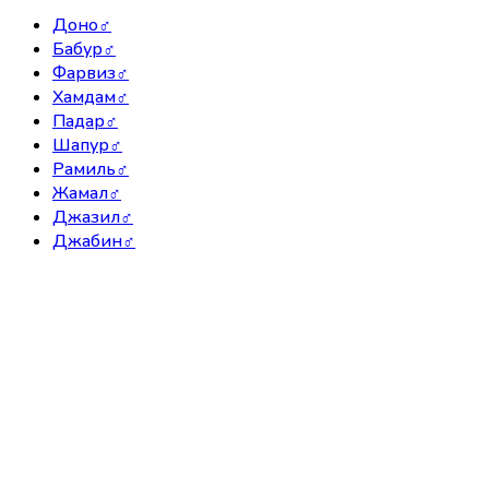
Доно
♂
Бабур
♂
Фарвиз
♂
Хамдам
♂
Падар
♂
Шапур
♂
Рамиль
♂
Жамал
♂
Джазил
♂
Джабин
♂