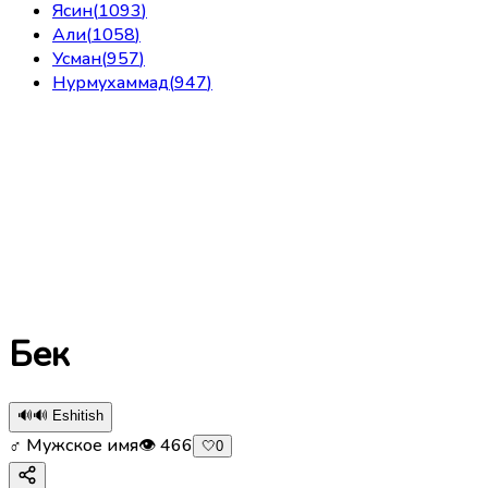
Ясин
(
1093
)
Али
(
1058
)
Усман
(
957
)
Нурмухаммад
(
947
)
Бек
🔊
🔊 Eshitish
♂ Мужское имя
👁
466
🤍
0