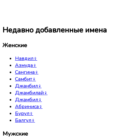
Недавно добавленные имена
Женские
Навдил
♀
Азмуда
♀
Сангина
♀
Самбит
♀
Джанбил
♀
Джамбилай
♀
Джамбил
♀
Абриниса
♀
Бурул
♀
Балгул
♀
Мужские