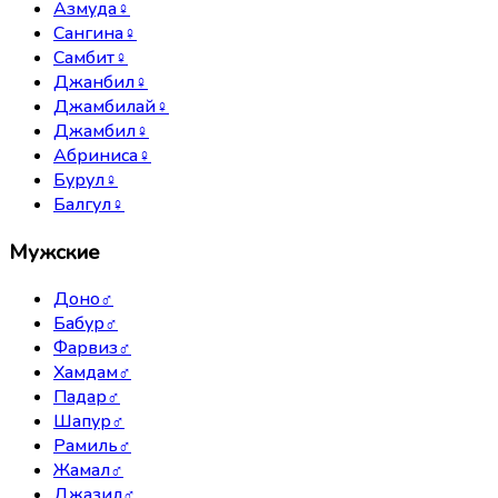
Азмуда
♀
Сангина
♀
Самбит
♀
Джанбил
♀
Джамбилай
♀
Джамбил
♀
Абриниса
♀
Бурул
♀
Балгул
♀
Мужские
Доно
♂
Бабур
♂
Фарвиз
♂
Хамдам
♂
Падар
♂
Шапур
♂
Рамиль
♂
Жамал
♂
Джазил
♂