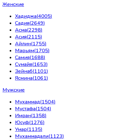
Женские
Хадиджа
(
4005
)
Садия
(
2649
)
Асма
(
2298
)
Асия
(
2115
)
Айлин
(
1755
)
Марьям
(
1705
)
Самия
(
1688
)
Сумайя
(
1653
)
Зейнаб
(
1101
)
Ясмина
(
1061
)
Мужские
Мухаммад
(
1504
)
Мустафа
(
1504
)
Имран
(
1358
)
Юсуф
(
1276
)
Умар
(
1135
)
Мухаммадали
(
1123
)