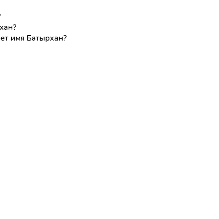
?
хан?
еет имя Батырхан?