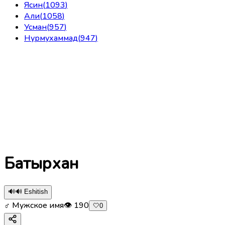
Ясин
(
1093
)
Али
(
1058
)
Усман
(
957
)
Нурмухаммад
(
947
)
Батырхан
🔊
🔊 Eshitish
♂ Мужское имя
👁
190
🤍
0