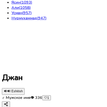
Ясин
(
1093
)
Али
(
1058
)
Усман
(
957
)
Нурмухаммад
(
947
)
Джан
🔊
🔊 Eshitish
♂ Мужское имя
👁
336
🤍
1