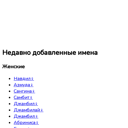
Недавно добавленные имена
Женские
Навдил
♀
Азмуда
♀
Сангина
♀
Самбит
♀
Джанбил
♀
Джамбилай
♀
Джамбил
♀
Абриниса
♀