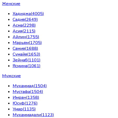
Женские
Хадиджа
(
4005
)
Садия
(
2649
)
Асма
(
2298
)
Асия
(
2115
)
Айлин
(
1755
)
Марьям
(
1705
)
Самия
(
1688
)
Сумайя
(
1653
)
Зейнаб
(
1101
)
Ясмина
(
1061
)
Мужские
Мухаммад
(
1504
)
Мустафа
(
1504
)
Имран
(
1358
)
Юсуф
(
1276
)
Умар
(
1135
)
Мухаммадали
(
1123
)