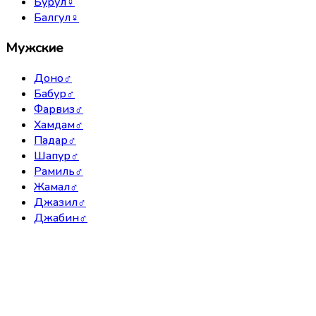
Бурул
♀
Балгул
♀
Мужские
Доно
♂
Бабур
♂
Фарвиз
♂
Хамдам
♂
Падар
♂
Шапур
♂
Рамиль
♂
Жамал
♂
Джазил
♂
Джабин
♂