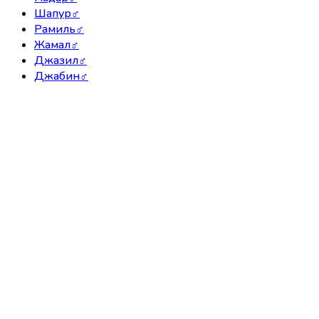
Шапур
♂
Рамиль
♂
Жамал
♂
Джазил
♂
Джабин
♂