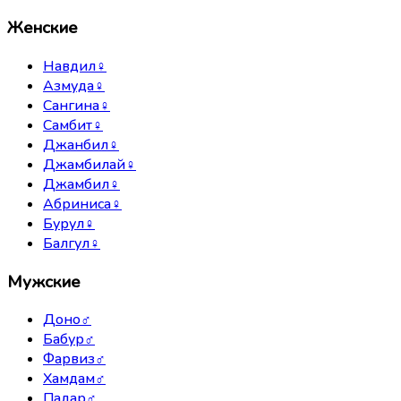
Женские
Навдил
♀
Азмуда
♀
Сангина
♀
Самбит
♀
Джанбил
♀
Джамбилай
♀
Джамбил
♀
Абриниса
♀
Бурул
♀
Балгул
♀
Мужские
Доно
♂
Бабур
♂
Фарвиз
♂
Хамдам
♂
Падар
♂