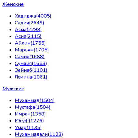
Женские
Хадиджа
(
4005
)
Садия
(
2649
)
Асма
(
2298
)
Асия
(
2115
)
Айлин
(
1755
)
Марьям
(
1705
)
Самия
(
1688
)
Сумайя
(
1653
)
Зейнаб
(
1101
)
Ясмина
(
1061
)
Мужские
Мухаммад
(
1504
)
Мустафа
(
1504
)
Имран
(
1358
)
Юсуф
(
1276
)
Умар
(
1135
)
Мухаммадали
(
1123
)