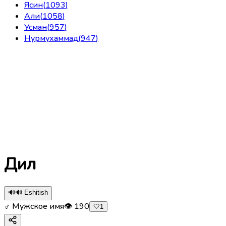
Ясин
(
1093
)
Али
(
1058
)
Усман
(
957
)
Нурмухаммад
(
947
)
Дил
🔊
🔊 Eshitish
♂ Мужское имя
👁
190
🤍
1