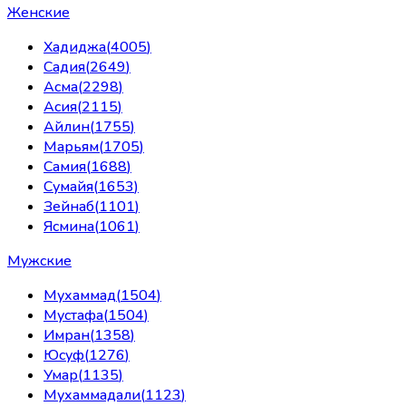
Женские
Хадиджа
(
4005
)
Садия
(
2649
)
Асма
(
2298
)
Асия
(
2115
)
Айлин
(
1755
)
Марьям
(
1705
)
Самия
(
1688
)
Сумайя
(
1653
)
Зейнаб
(
1101
)
Ясмина
(
1061
)
Мужские
Мухаммад
(
1504
)
Мустафа
(
1504
)
Имран
(
1358
)
Юсуф
(
1276
)
Умар
(
1135
)
Мухаммадали
(
1123
)