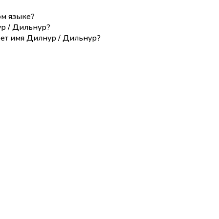
ом языке?
р / Дильнур?
еет имя Дилнур / Дильнур?