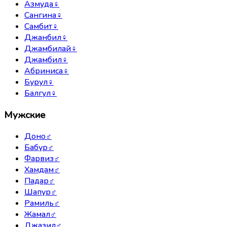
Азмуда
♀
Сангина
♀
Самбит
♀
Джанбил
♀
Джамбилай
♀
Джамбил
♀
Абриниса
♀
Бурул
♀
Балгул
♀
Мужские
Доно
♂
Бабур
♂
Фарвиз
♂
Хамдам
♂
Падар
♂
Шапур
♂
Рамиль
♂
Жамал
♂
Джазил
♂