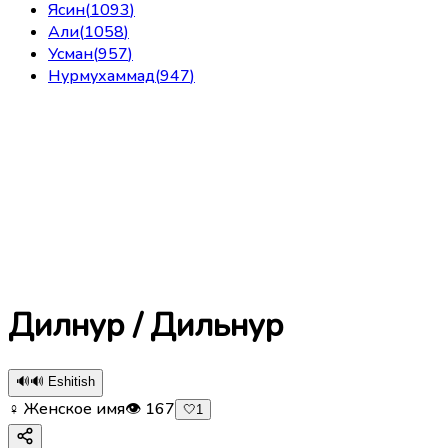
Ясин
(
1093
)
Али
(
1058
)
Усман
(
957
)
Нурмухаммад
(
947
)
Дилнур / Дильнур
🔊
🔊 Eshitish
♀ Женское имя
👁
167
🤍
1