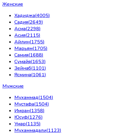
Женские
Хадиджа
(
4005
)
Садия
(
2649
)
Асма
(
2298
)
Асия
(
2115
)
Айлин
(
1755
)
Марьям
(
1705
)
Самия
(
1688
)
Сумайя
(
1653
)
Зейнаб
(
1101
)
Ясмина
(
1061
)
Мужские
Мухаммад
(
1504
)
Мустафа
(
1504
)
Имран
(
1358
)
Юсуф
(
1276
)
Умар
(
1135
)
Мухаммадали
(
1123
)