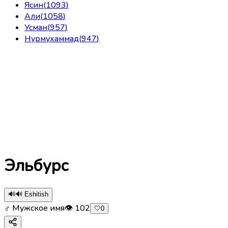
Ясин
(
1093
)
Али
(
1058
)
Усман
(
957
)
Нурмухаммад
(
947
)
Эльбурc
🔊
🔊 Eshitish
♂ Мужское имя
👁
102
🤍
0