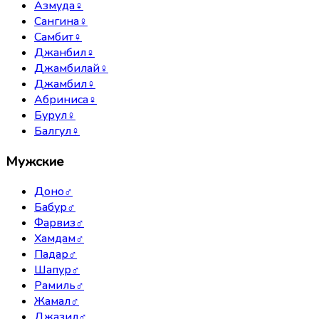
Азмуда
♀
Сангина
♀
Самбит
♀
Джанбил
♀
Джамбилай
♀
Джамбил
♀
Абриниса
♀
Бурул
♀
Балгул
♀
Мужские
Доно
♂
Бабур
♂
Фарвиз
♂
Хамдам
♂
Падар
♂
Шапур
♂
Рамиль
♂
Жамал
♂
Джазил
♂