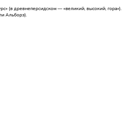
рc» (в древнеперсидском — «великий, высокий, гора»).
ли Альборз).