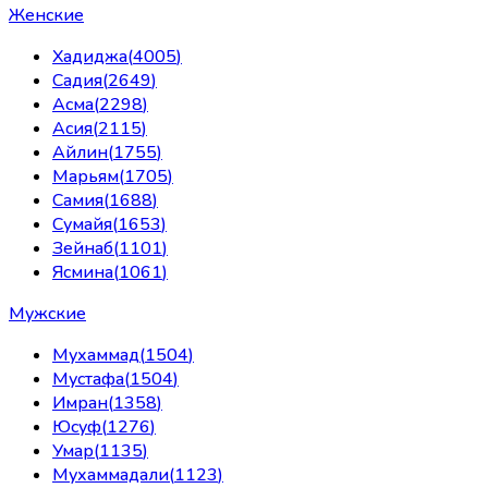
Женские
Хадиджа
(
4005
)
Садия
(
2649
)
Асма
(
2298
)
Асия
(
2115
)
Айлин
(
1755
)
Марьям
(
1705
)
Самия
(
1688
)
Сумайя
(
1653
)
Зейнаб
(
1101
)
Ясмина
(
1061
)
Мужские
Мухаммад
(
1504
)
Мустафа
(
1504
)
Имран
(
1358
)
Юсуф
(
1276
)
Умар
(
1135
)
Мухаммадали
(
1123
)