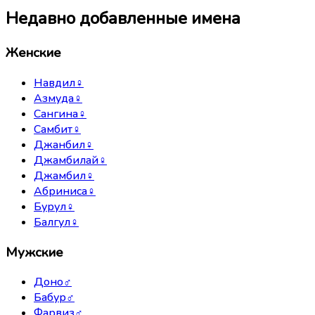
Недавно добавленные имена
Женские
Навдил
♀
Азмуда
♀
Сангина
♀
Самбит
♀
Джанбил
♀
Джамбилай
♀
Джамбил
♀
Абриниса
♀
Бурул
♀
Балгул
♀
Мужские
Доно
♂
Бабур
♂
Фарвиз
♂