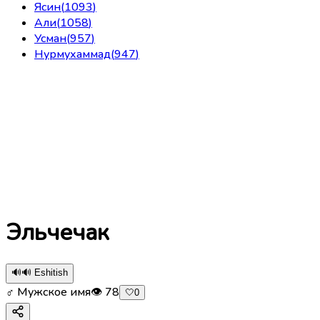
Ясин
(
1093
)
Али
(
1058
)
Усман
(
957
)
Нурмухаммад
(
947
)
Эльчечак
🔊
🔊 Eshitish
♂ Мужское имя
👁
78
🤍
0