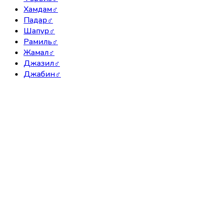
Хамдам
♂
Падар
♂
Шапур
♂
Рамиль
♂
Жамал
♂
Джазил
♂
Джабин
♂