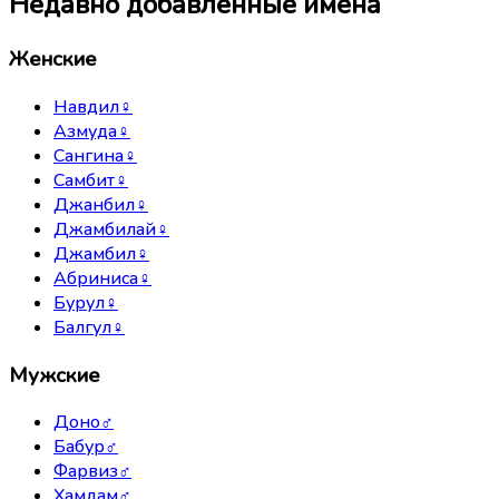
Недавно добавленные имена
Женские
Навдил
♀
Азмуда
♀
Сангина
♀
Самбит
♀
Джанбил
♀
Джамбилай
♀
Джамбил
♀
Абриниса
♀
Бурул
♀
Балгул
♀
Мужские
Доно
♂
Бабур
♂
Фарвиз
♂
Хамдам
♂