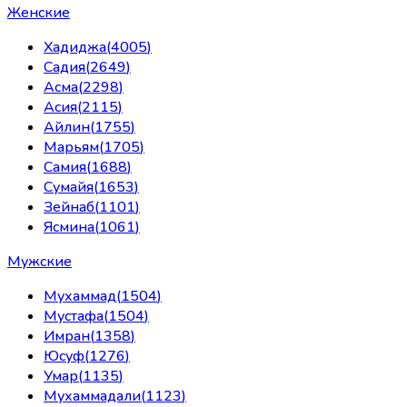
Женские
Хадиджа
(
4005
)
Садия
(
2649
)
Асма
(
2298
)
Асия
(
2115
)
Айлин
(
1755
)
Марьям
(
1705
)
Самия
(
1688
)
Сумайя
(
1653
)
Зейнаб
(
1101
)
Ясмина
(
1061
)
Мужские
Мухаммад
(
1504
)
Мустафа
(
1504
)
Имран
(
1358
)
Юсуф
(
1276
)
Умар
(
1135
)
Мухаммадали
(
1123
)