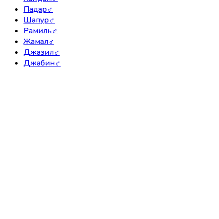
Падар
♂
Шапур
♂
Рамиль
♂
Жамал
♂
Джазил
♂
Джабин
♂