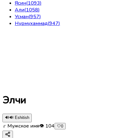
Ясин
(
1093
)
Али
(
1058
)
Усман
(
957
)
Нурмухаммад
(
947
)
Элчи
🔊
🔊 Eshitish
♂ Мужское имя
👁
104
🤍
0