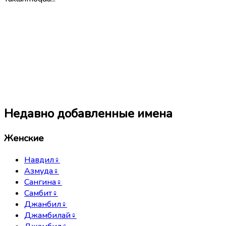
Недавно добавленные имена
Женские
Навдил
♀
Азмуда
♀
Сангина
♀
Самбит
♀
Джанбил
♀
Джамбилай
♀