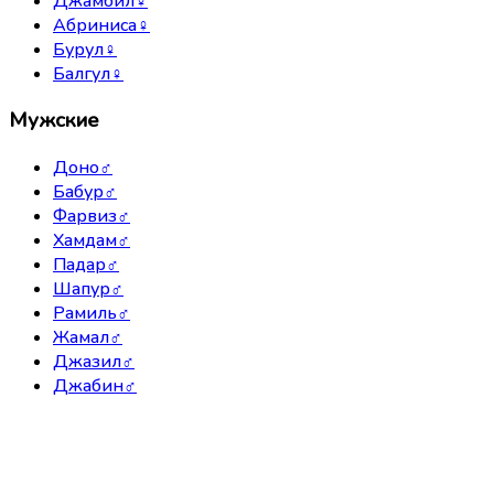
Джамбил
♀
Абриниса
♀
Бурул
♀
Балгул
♀
Мужские
Доно
♂
Бабур
♂
Фарвиз
♂
Хамдам
♂
Падар
♂
Шапур
♂
Рамиль
♂
Жамал
♂
Джазил
♂
Джабин
♂