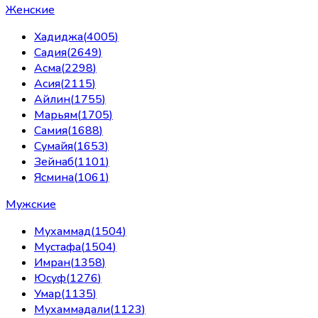
Женские
Хадиджа
(
4005
)
Садия
(
2649
)
Асма
(
2298
)
Асия
(
2115
)
Айлин
(
1755
)
Марьям
(
1705
)
Самия
(
1688
)
Сумайя
(
1653
)
Зейнаб
(
1101
)
Ясмина
(
1061
)
Мужские
Мухаммад
(
1504
)
Мустафа
(
1504
)
Имран
(
1358
)
Юсуф
(
1276
)
Умар
(
1135
)
Мухаммадали
(
1123
)