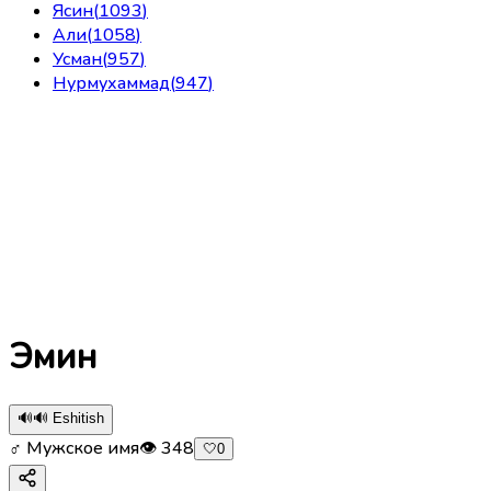
Ясин
(
1093
)
Али
(
1058
)
Усман
(
957
)
Нурмухаммад
(
947
)
Эмин
🔊
🔊 Eshitish
♂ Мужское имя
👁
348
🤍
0