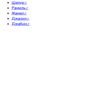
Шапур
♂
Рамиль
♂
Жамал
♂
Джазил
♂
Джабин
♂