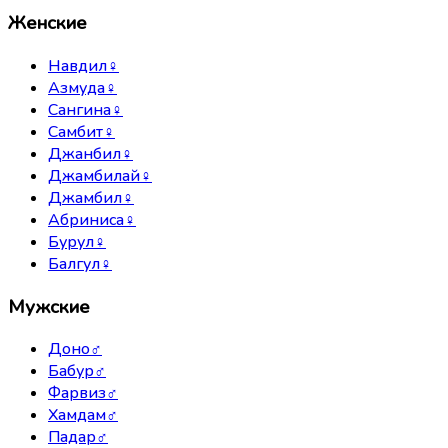
Женские
Навдил
♀
Азмуда
♀
Сангина
♀
Самбит
♀
Джанбил
♀
Джамбилай
♀
Джамбил
♀
Абриниса
♀
Бурул
♀
Балгул
♀
Мужские
Доно
♂
Бабур
♂
Фарвиз
♂
Хамдам
♂
Падар
♂