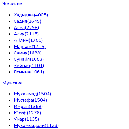
Женские
Хадиджа
(
4005
)
Садия
(
2649
)
Асма
(
2298
)
Асия
(
2115
)
Айлин
(
1755
)
Марьям
(
1705
)
Самия
(
1688
)
Сумайя
(
1653
)
Зейнаб
(
1101
)
Ясмина
(
1061
)
Мужские
Мухаммад
(
1504
)
Мустафа
(
1504
)
Имран
(
1358
)
Юсуф
(
1276
)
Умар
(
1135
)
Мухаммадали
(
1123
)