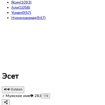
Ясин
(
1093
)
Али
(
1058
)
Усман
(
957
)
Нурмухаммад
(
947
)
Эсет
🔊
🔊 Eshitish
♂ Мужское имя
👁
283
🤍
0