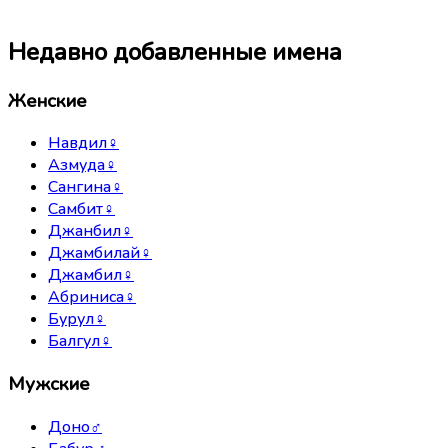
Недавно добавленные имена
Женские
Навдил
♀
Азмуда
♀
Сангина
♀
Самбит
♀
Джанбил
♀
Джамбилай
♀
Джамбил
♀
Абриниса
♀
Бурул
♀
Балгул
♀
Мужские
Доно
♂