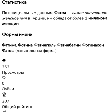
Статистика
По официальным данным,
Фатма
—
самое популярное
женское имя
в Турции, им обладают более
1 миллиона
женщин
.
Формы имени
Фатима
,
Фотима
,
Фатмагюль
,
Фатмабегим
,
Фотимахон
,
Фатош
(ласкательная форма)
👁
363
Просмотры
🤍
0
Лайки
🏆
207
Общий рейтинг