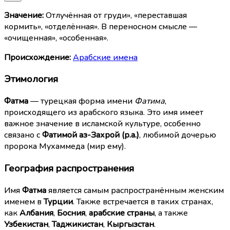
Значение:
Отлучённая от груди», «переставшая
кормить», «отделённая». В переносном смысле —
«очищенная», «особенная».
Происхождение:
Арабские имена
Этимология
Фатма
— турецкая форма имени
Фатима
,
происходящего из арабского языка. Это имя имеет
важное значение в исламской культуре, особенно
связано с
Фатимой аз-Захрой (р.а.)
, любимой дочерью
пророка Мухаммеда (мир ему).
География распространения
Имя
Фатма
является самым распространённым женским
именем в
Турции
. Также встречается в таких странах,
как
Албания
,
Босния
,
арабские страны
, а также
Узбекистан
,
Таджикистан
,
Кыргызстан
.