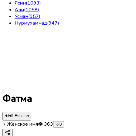
Ясин
(
1093
)
Али
(
1058
)
Усман
(
957
)
Нурмухаммад
(
947
)
Фатма
🔊
🔊 Eshitish
♀ Женское имя
👁
363
🤍
0