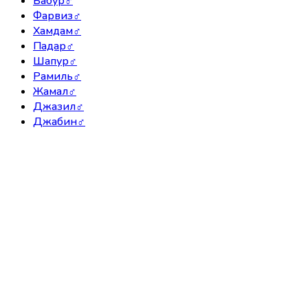
Бабур
♂
Фарвиз
♂
Хамдам
♂
Падар
♂
Шапур
♂
Рамиль
♂
Жамал
♂
Джазил
♂
Джабин
♂