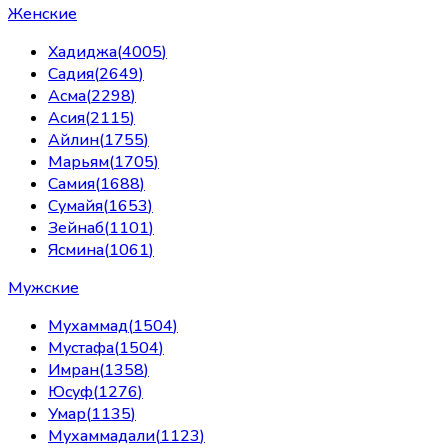
Женские
Хадиджа
(
4005
)
Садия
(
2649
)
Асма
(
2298
)
Асия
(
2115
)
Айлин
(
1755
)
Марьям
(
1705
)
Самия
(
1688
)
Сумайя
(
1653
)
Зейнаб
(
1101
)
Ясмина
(
1061
)
Мужские
Мухаммад
(
1504
)
Мустафа
(
1504
)
Имран
(
1358
)
Юсуф
(
1276
)
Умар
(
1135
)
Мухаммадали
(
1123
)