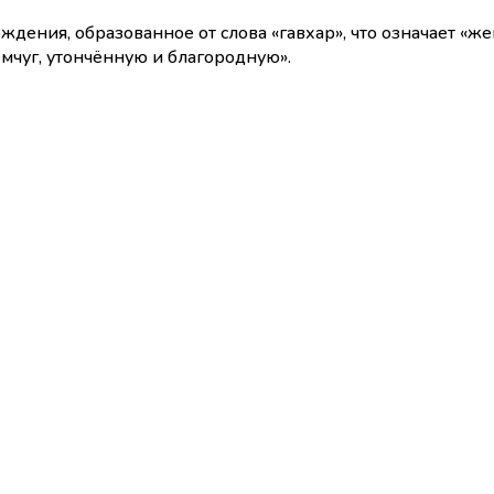
дения, образованное от слова «гавхар», что означает «ж
емчуг, утончённую и благородную».