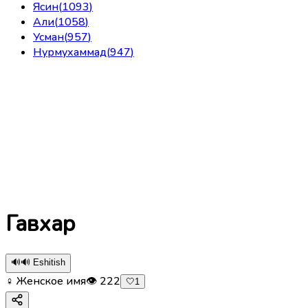
Ясин
(
1093
)
Али
(
1058
)
Усман
(
957
)
Нурмухаммад
(
947
)
Гавхар
🔊
🔊 Eshitish
♀ Женское имя
👁
222
🤍
1