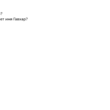
р?
ет имя Гавхар?