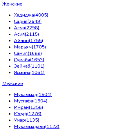
Женские
Хадиджа
(
4005
)
Садия
(
2649
)
Асма
(
2298
)
Асия
(
2115
)
Айлин
(
1755
)
Марьям
(
1705
)
Самия
(
1688
)
Сумайя
(
1653
)
Зейнаб
(
1101
)
Ясмина
(
1061
)
Мужские
Мухаммад
(
1504
)
Мустафа
(
1504
)
Имран
(
1358
)
Юсуф
(
1276
)
Умар
(
1135
)
Мухаммадали
(
1123
)