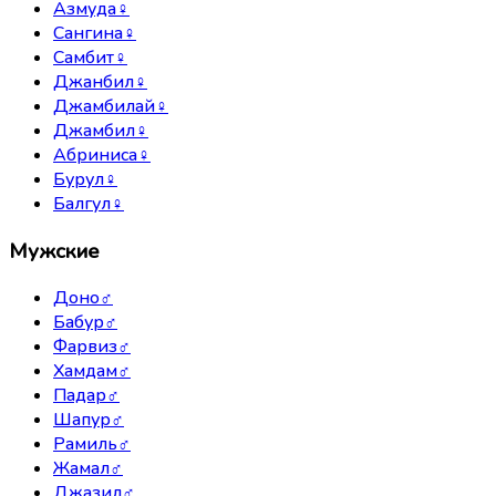
Азмуда
♀
Сангина
♀
Самбит
♀
Джанбил
♀
Джамбилай
♀
Джамбил
♀
Абриниса
♀
Бурул
♀
Балгул
♀
Мужские
Доно
♂
Бабур
♂
Фарвиз
♂
Хамдам
♂
Падар
♂
Шапур
♂
Рамиль
♂
Жамал
♂
Джазил
♂