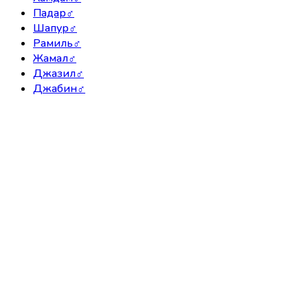
Падар
♂
Шапур
♂
Рамиль
♂
Жамал
♂
Джазил
♂
Джабин
♂