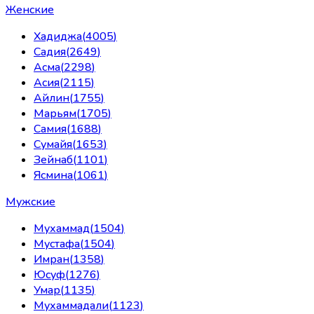
Женские
Хадиджа
(
4005
)
Садия
(
2649
)
Асма
(
2298
)
Асия
(
2115
)
Айлин
(
1755
)
Марьям
(
1705
)
Самия
(
1688
)
Сумайя
(
1653
)
Зейнаб
(
1101
)
Ясмина
(
1061
)
Мужские
Мухаммад
(
1504
)
Мустафа
(
1504
)
Имран
(
1358
)
Юсуф
(
1276
)
Умар
(
1135
)
Мухаммадали
(
1123
)