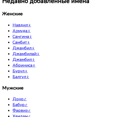
Недавно добавленные имена
Женские
Навдил
♀
Азмуда
♀
Сангина
♀
Самбит
♀
Джанбил
♀
Джамбилай
♀
Джамбил
♀
Абриниса
♀
Бурул
♀
Балгул
♀
Мужские
Доно
♂
Бабур
♂
Фарвиз
♂
Хамдам
♂