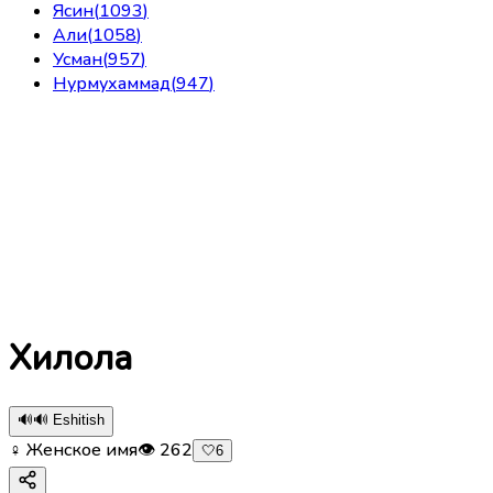
Ясин
(
1093
)
Али
(
1058
)
Усман
(
957
)
Нурмухаммад
(
947
)
Хилола
🔊
🔊 Eshitish
♀ Женское имя
👁
262
🤍
6