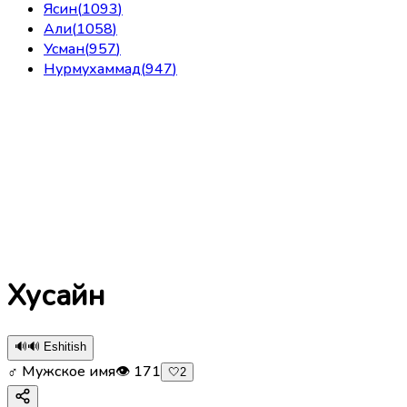
Ясин
(
1093
)
Али
(
1058
)
Усман
(
957
)
Нурмухаммад
(
947
)
Хусайн
🔊
🔊 Eshitish
♂ Мужское имя
👁
171
🤍
2