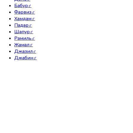
Бабур
♂
Фарвиз
♂
Хамдам
♂
Падар
♂
Шапур
♂
Рамиль
♂
Жамал
♂
Джазил
♂
Джабин
♂