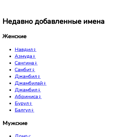
Недавно добавленные имена
Женские
Навдил
♀
Азмуда
♀
Сангина
♀
Самбит
♀
Джанбил
♀
Джамбилай
♀
Джамбил
♀
Абриниса
♀
Бурул
♀
Балгул
♀
Мужские
Доно
♂