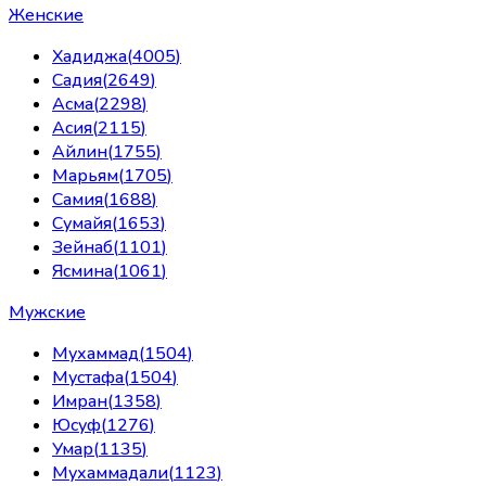
Женские
Хадиджа
(
4005
)
Садия
(
2649
)
Асма
(
2298
)
Асия
(
2115
)
Айлин
(
1755
)
Марьям
(
1705
)
Самия
(
1688
)
Сумайя
(
1653
)
Зейнаб
(
1101
)
Ясмина
(
1061
)
Мужские
Мухаммад
(
1504
)
Мустафа
(
1504
)
Имран
(
1358
)
Юсуф
(
1276
)
Умар
(
1135
)
Мухаммадали
(
1123
)