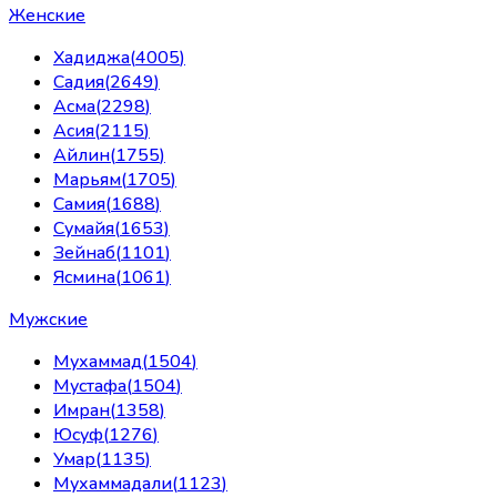
Женские
Хадиджа
(
4005
)
Садия
(
2649
)
Асма
(
2298
)
Асия
(
2115
)
Айлин
(
1755
)
Марьям
(
1705
)
Самия
(
1688
)
Сумайя
(
1653
)
Зейнаб
(
1101
)
Ясмина
(
1061
)
Мужские
Мухаммад
(
1504
)
Мустафа
(
1504
)
Имран
(
1358
)
Юсуф
(
1276
)
Умар
(
1135
)
Мухаммадали
(
1123
)