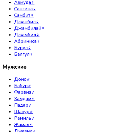
Азмуда
♀
Сангина
♀
Самбит
♀
Джанбил
♀
Джамбилай
♀
Джамбил
♀
Абриниса
♀
Бурул
♀
Балгул
♀
Мужские
Доно
♂
Бабур
♂
Фарвиз
♂
Хамдам
♂
Падар
♂
Шапур
♂
Рамиль
♂
Жамал
♂
Джазил
♂