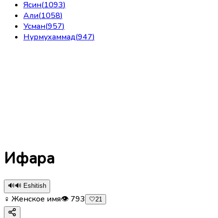
Ясин
(
1093
)
Али
(
1058
)
Усман
(
957
)
Нурмухаммад
(
947
)
Ифара
🔊
🔊 Eshitish
♀ Женское имя
👁
793
🤍
21