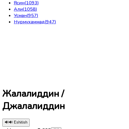
Ясин
(
1093
)
Али
(
1058
)
Усман
(
957
)
Нурмухаммад
(
947
)
Жалалиддин /
Джалалиддин
🔊
🔊 Eshitish