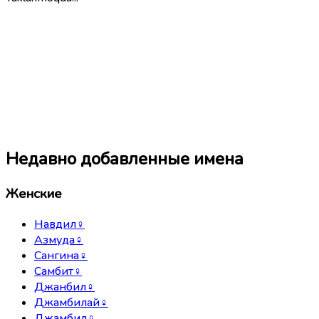
Недавно добавленные имена
Женские
Навдил
♀
Азмуда
♀
Сангина
♀
Самбит
♀
Джанбил
♀
Джамбилай
♀
Джамбил
♀