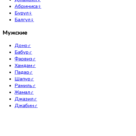
Абриниса
♀
Бурул
♀
Балгул
♀
Мужские
Доно
♂
Бабур
♂
Фарвиз
♂
Хамдам
♂
Падар
♂
Шапур
♂
Рамиль
♂
Жамал
♂
Джазил
♂
Джабин
♂