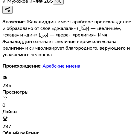
♂ Мужское имя
👁
285
🤍
0
Значение:
Жалалиддин имеет арабское происхождение
и образовано от слов «джалаль» (جَلَال) — «величие»,
«слава» и «дин» (دِين) — «вера», «религия». Имя
Жалалиддин означает «величие веры» или «слава
религии» и символизирует благородного, верующего и
уважаемого человека.
Происхождение:
Арабские имена
👁
285
Просмотры
🤍
0
Лайки
🏆
287
Общий рейтинг