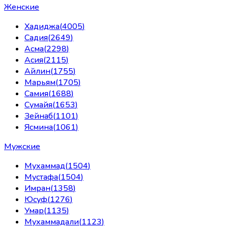
Женские
Хадиджа
(
4005
)
Садия
(
2649
)
Асма
(
2298
)
Асия
(
2115
)
Айлин
(
1755
)
Марьям
(
1705
)
Самия
(
1688
)
Сумайя
(
1653
)
Зейнаб
(
1101
)
Ясмина
(
1061
)
Мужские
Мухаммад
(
1504
)
Мустафа
(
1504
)
Имран
(
1358
)
Юсуф
(
1276
)
Умар
(
1135
)
Мухаммадали
(
1123
)