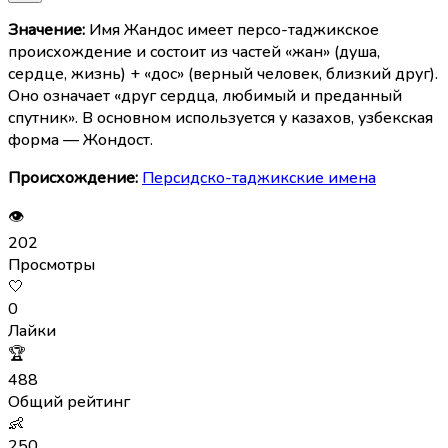
Значение:
Имя Жандос имеет персо-таджикское
происхождение и состоит из частей «жан» (душа,
сердце, жизнь) + «дос» (верный человек, близкий друг).
Оно означает «друг сердца, любимый и преданный
спутник». В основном используется у казахов, узбекская
форма — Жондост.
Происхождение:
Персидско-таджикские имена
👁
202
Просмотры
🤍
0
Лайки
🏆
488
Общий рейтинг
👶
250