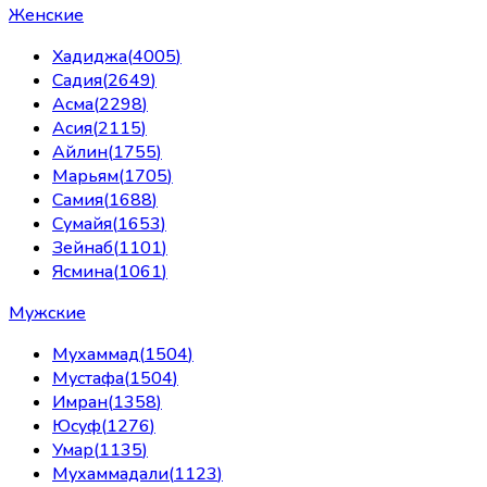
Женские
Хадиджа
(
4005
)
Садия
(
2649
)
Асма
(
2298
)
Асия
(
2115
)
Айлин
(
1755
)
Марьям
(
1705
)
Самия
(
1688
)
Сумайя
(
1653
)
Зейнаб
(
1101
)
Ясмина
(
1061
)
Мужские
Мухаммад
(
1504
)
Мустафа
(
1504
)
Имран
(
1358
)
Юсуф
(
1276
)
Умар
(
1135
)
Мухаммадали
(
1123
)