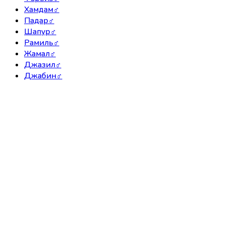
Хамдам
♂
Падар
♂
Шапур
♂
Рамиль
♂
Жамал
♂
Джазил
♂
Джабин
♂