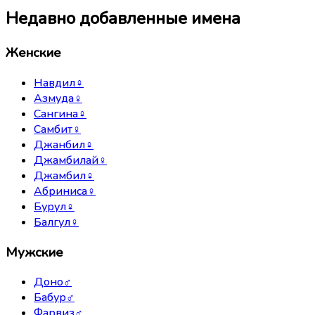
Недавно добавленные имена
Женские
Навдил
♀
Азмуда
♀
Сангина
♀
Самбит
♀
Джанбил
♀
Джамбилай
♀
Джамбил
♀
Абриниса
♀
Бурул
♀
Балгул
♀
Мужские
Доно
♂
Бабур
♂
Фарвиз
♂