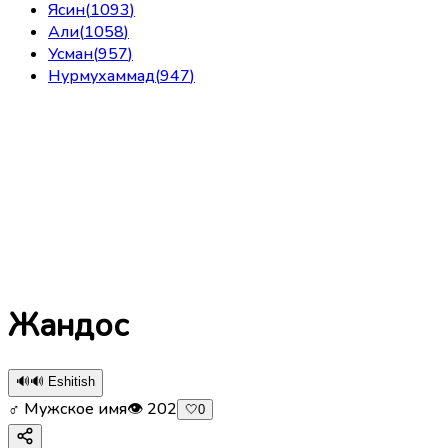
Ясин
(
1093
)
Али
(
1058
)
Усман
(
957
)
Нурмухаммад
(
947
)
Жандос
🔊
🔊 Eshitish
♂ Мужское имя
👁
202
🤍
0