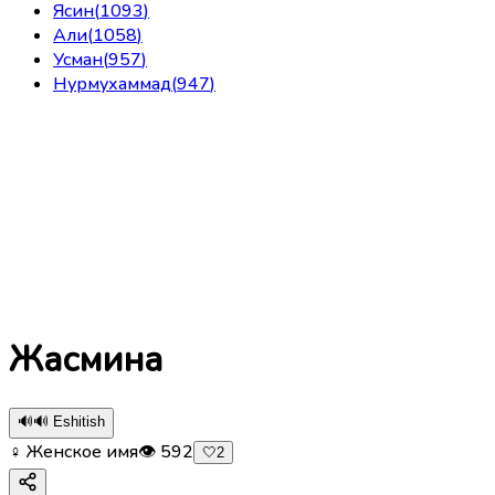
Ясин
(
1093
)
Али
(
1058
)
Усман
(
957
)
Нурмухаммад
(
947
)
Жасмина
🔊
🔊 Eshitish
♀ Женское имя
👁
592
🤍
2