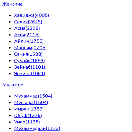
Женские
Хадиджа
(
4005
)
Садия
(
2649
)
Асма
(
2298
)
Асия
(
2115
)
Айлин
(
1755
)
Марьям
(
1705
)
Самия
(
1688
)
Сумайя
(
1653
)
Зейнаб
(
1101
)
Ясмина
(
1061
)
Мужские
Мухаммад
(
1504
)
Мустафа
(
1504
)
Имран
(
1358
)
Юсуф
(
1276
)
Умар
(
1135
)
Мухаммадали
(
1123
)