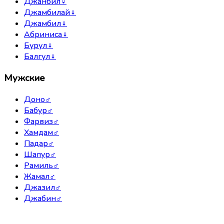
Джанбил
♀
Джамбилай
♀
Джамбил
♀
Абриниса
♀
Бурул
♀
Балгул
♀
Мужские
Доно
♂
Бабур
♂
Фарвиз
♂
Хамдам
♂
Падар
♂
Шапур
♂
Рамиль
♂
Жамал
♂
Джазил
♂
Джабин
♂