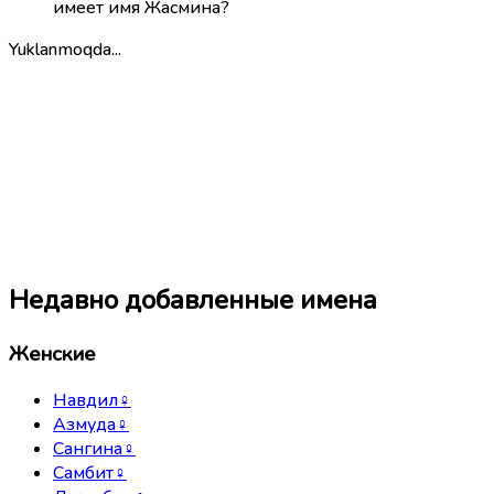
имеет имя Жасмина?
Yuklanmoqda...
Недавно добавленные имена
Женские
Навдил
♀
Азмуда
♀
Сангина
♀
Самбит
♀