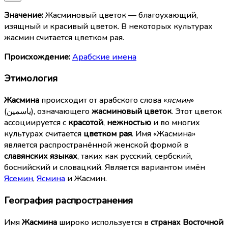
Значение:
Жасминовый цветок — благоухающий,
изящный и красивый цветок. В некоторых культурах
жасмин считается цветком рая.
Происхождение:
Арабские имена
Этимология
Жасмина
происходит от арабского слова «
ясмин
»
(ياسمين), означающего
жасминовый цветок
. Этот цветок
ассоциируется с
красотой
,
нежностью
и во многих
культурах считается
цветком рая
. Имя «Жасмина»
является распространённой женской формой в
славянских языках
, таких как русский, сербский,
боснийский и словацкий. Является вариантом имён
Ясемин
,
Ясмина
и Жасмин.
География распространения
Имя
Жасмина
широко используется в
странах Восточной