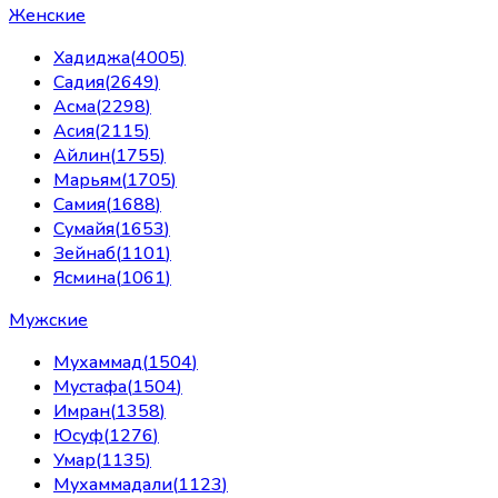
Женские
Хадиджа
(
4005
)
Садия
(
2649
)
Асма
(
2298
)
Асия
(
2115
)
Айлин
(
1755
)
Марьям
(
1705
)
Самия
(
1688
)
Сумайя
(
1653
)
Зейнаб
(
1101
)
Ясмина
(
1061
)
Мужские
Мухаммад
(
1504
)
Мустафа
(
1504
)
Имран
(
1358
)
Юсуф
(
1276
)
Умар
(
1135
)
Мухаммадали
(
1123
)