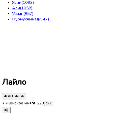
Ясин
(
1093
)
Али
(
1058
)
Усман
(
957
)
Нурмухаммад
(
947
)
Лайло
🔊
🔊 Eshitish
♀ Женское имя
👁
529
🤍
7