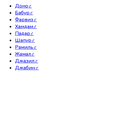
Доно
♂
Бабур
♂
Фарвиз
♂
Хамдам
♂
Падар
♂
Шапур
♂
Рамиль
♂
Жамал
♂
Джазил
♂
Джабин
♂