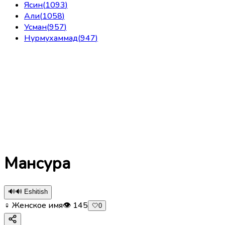
Ясин
(
1093
)
Али
(
1058
)
Усман
(
957
)
Нурмухаммад
(
947
)
Мансура
🔊
🔊 Eshitish
♀ Женское имя
👁
145
🤍
0