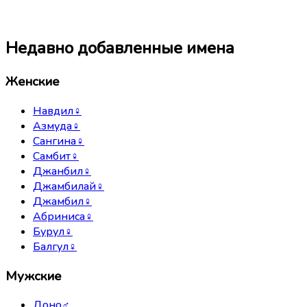
Недавно добавленные имена
Женские
Навдил
♀
Азмуда
♀
Сангина
♀
Самбит
♀
Джанбил
♀
Джамбилай
♀
Джамбил
♀
Абриниса
♀
Бурул
♀
Балгул
♀
Мужские
Доно
♂