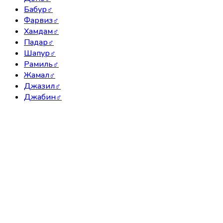
Бабур
♂
Фарвиз
♂
Хамдам
♂
Падар
♂
Шапур
♂
Рамиль
♂
Жамал
♂
Джазил
♂
Джабин
♂