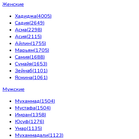
Женские
Хадиджа
(
4005
)
Садия
(
2649
)
Асма
(
2298
)
Асия
(
2115
)
Айлин
(
1755
)
Марьям
(
1705
)
Самия
(
1688
)
Сумайя
(
1653
)
Зейнаб
(
1101
)
Ясмина
(
1061
)
Мужские
Мухаммад
(
1504
)
Мустафа
(
1504
)
Имран
(
1358
)
Юсуф
(
1276
)
Умар
(
1135
)
Мухаммадали
(
1123
)