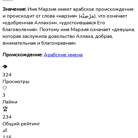
Значение:
Имя Марзия имеет арабское происхождение
и происходит от слова «марзия» (مَرْضِيَّة), что означает
«одобренная Аллахом», «удостоившаяся Его
благоволения». Поэтому имя Марзия означает «девушка,
которая заслужила довольство Аллаха, добрая,
внимательная и благонравная».
Происхождение:
Арабские имена
👁
324
Просмотры
🤍
3
Лайки
🏆
234
Общий рейтинг
👶
116