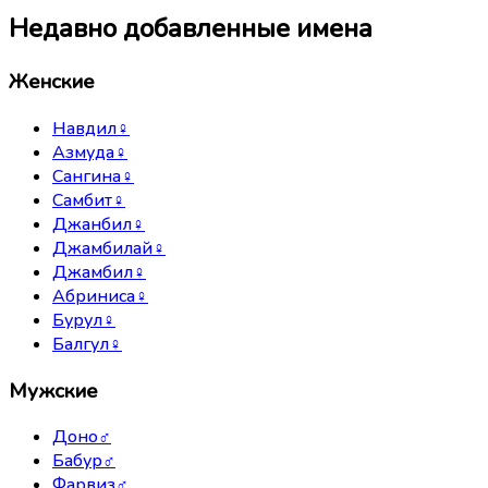
Недавно добавленные имена
Женские
Навдил
♀
Азмуда
♀
Сангина
♀
Самбит
♀
Джанбил
♀
Джамбилай
♀
Джамбил
♀
Абриниса
♀
Бурул
♀
Балгул
♀
Мужские
Доно
♂
Бабур
♂
Фарвиз
♂