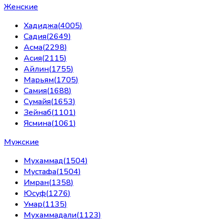
Женские
Хадиджа
(
4005
)
Садия
(
2649
)
Асма
(
2298
)
Асия
(
2115
)
Айлин
(
1755
)
Марьям
(
1705
)
Самия
(
1688
)
Сумайя
(
1653
)
Зейнаб
(
1101
)
Ясмина
(
1061
)
Мужские
Мухаммад
(
1504
)
Мустафа
(
1504
)
Имран
(
1358
)
Юсуф
(
1276
)
Умар
(
1135
)
Мухаммадали
(
1123
)