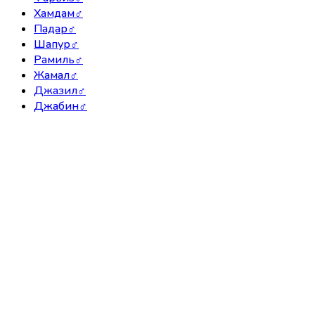
Хамдам
♂
Падар
♂
Шапур
♂
Рамиль
♂
Жамал
♂
Джазил
♂
Джабин
♂