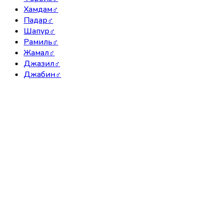
Хамдам
♂
Падар
♂
Шапур
♂
Рамиль
♂
Жамал
♂
Джазил
♂
Джабин
♂