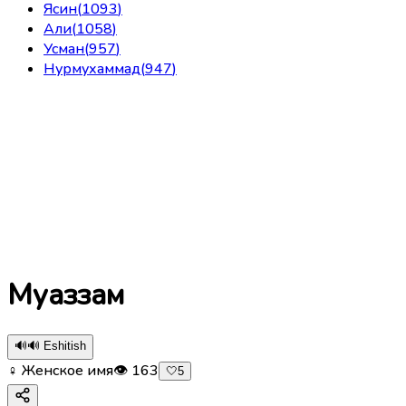
Ясин
(
1093
)
Али
(
1058
)
Усман
(
957
)
Нурмухаммад
(
947
)
Муаззам
🔊
🔊 Eshitish
♀ Женское имя
👁
163
🤍
5