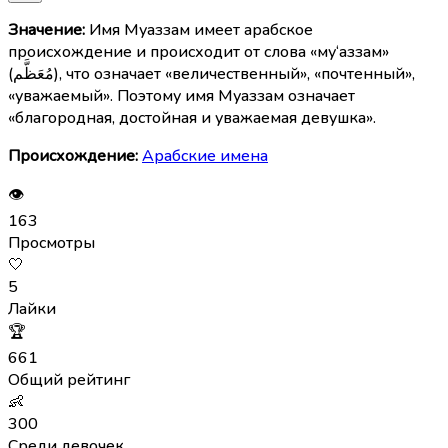
Значение:
Имя Муаззам имеет арабское
происхождение и происходит от слова «му‘аззам»
(مُعَظَّم), что означает «величественный», «почтенный»,
«уважаемый». Поэтому имя Муаззам означает
«благородная, достойная и уважаемая девушка».
Происхождение:
Арабские имена
👁
163
Просмотры
🤍
5
Лайки
🏆
661
Общий рейтинг
👶
300
Среди девочек