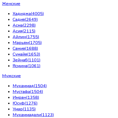
Женские
Хадиджа
(
4005
)
Садия
(
2649
)
Асма
(
2298
)
Асия
(
2115
)
Айлин
(
1755
)
Марьям
(
1705
)
Самия
(
1688
)
Сумайя
(
1653
)
Зейнаб
(
1101
)
Ясмина
(
1061
)
Мужские
Мухаммад
(
1504
)
Мустафа
(
1504
)
Имран
(
1358
)
Юсуф
(
1276
)
Умар
(
1135
)
Мухаммадали
(
1123
)