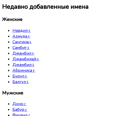
Недавно добавленные имена
Женские
Навдил
♀
Азмуда
♀
Сангина
♀
Самбит
♀
Джанбил
♀
Джамбилай
♀
Джамбил
♀
Абриниса
♀
Бурул
♀
Балгул
♀
Мужские
Доно
♂
Бабур
♂
Фарвиз
♂