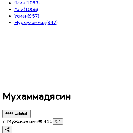
Ясин
(
1093
)
Али
(
1058
)
Усман
(
957
)
Нурмухаммад
(
947
)
Мухаммадясин
🔊
🔊 Eshitish
♂ Мужское имя
👁
415
🤍
1