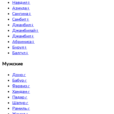
Навдил
♀
Азмуда
♀
Сангина
♀
Самбит
♀
Джанбил
♀
Джамбилай
♀
Джамбил
♀
Абриниса
♀
Бурул
♀
Балгул
♀
Мужские
Доно
♂
Бабур
♂
Фарвиз
♂
Хамдам
♂
Падар
♂
Шапур
♂
Рамиль
♂
Жамал
♂