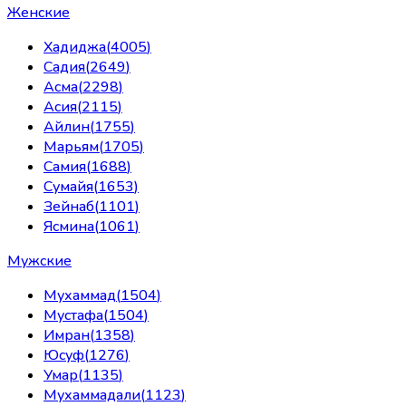
Женские
Хадиджа
(
4005
)
Садия
(
2649
)
Асма
(
2298
)
Асия
(
2115
)
Айлин
(
1755
)
Марьям
(
1705
)
Самия
(
1688
)
Сумайя
(
1653
)
Зейнаб
(
1101
)
Ясмина
(
1061
)
Мужские
Мухаммад
(
1504
)
Мустафа
(
1504
)
Имран
(
1358
)
Юсуф
(
1276
)
Умар
(
1135
)
Мухаммадали
(
1123
)