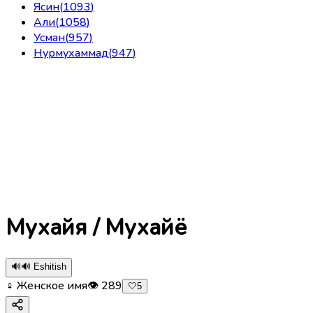
Ясин
(
1093
)
Али
(
1058
)
Усман
(
957
)
Нурмухаммад
(
947
)
Мухайя / Мухайё
🔊
🔊 Eshitish
♀ Женское имя
👁
289
🤍
5