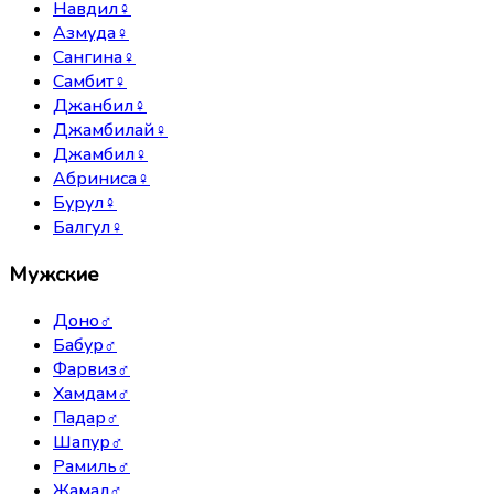
Навдил
♀
Азмуда
♀
Сангина
♀
Самбит
♀
Джанбил
♀
Джамбилай
♀
Джамбил
♀
Абриниса
♀
Бурул
♀
Балгул
♀
Мужские
Доно
♂
Бабур
♂
Фарвиз
♂
Хамдам
♂
Падар
♂
Шапур
♂
Рамиль
♂
Жамал
♂