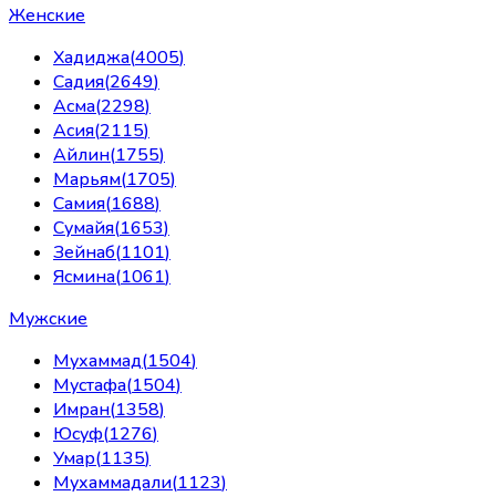
Женские
Хадиджа
(
4005
)
Садия
(
2649
)
Асма
(
2298
)
Асия
(
2115
)
Айлин
(
1755
)
Марьям
(
1705
)
Самия
(
1688
)
Сумайя
(
1653
)
Зейнаб
(
1101
)
Ясмина
(
1061
)
Мужские
Мухаммад
(
1504
)
Мустафа
(
1504
)
Имран
(
1358
)
Юсуф
(
1276
)
Умар
(
1135
)
Мухаммадали
(
1123
)