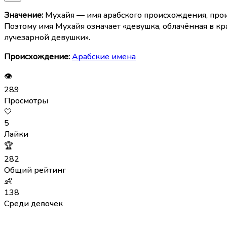
Значение:
Мухайя — имя арабского происхождения, происходящее от слова «мухайя» (مُهَيَّا), что означает «п
Поэтому имя Мухайя означает «девушка, облачённая в кр
лучезарной девушки».
Происхождение:
Арабские имена
👁
289
Просмотры
🤍
5
Лайки
🏆
282
Общий рейтинг
👶
138
Среди девочек