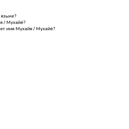
 языке?
я / Мухайё?
ет имя Мухайя / Мухайё?