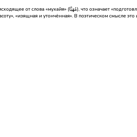
одготовленная», «украшенная», «приведённая в прекрасный вид».
асоту», «изящная и утончённая». В поэтическом смысле эт