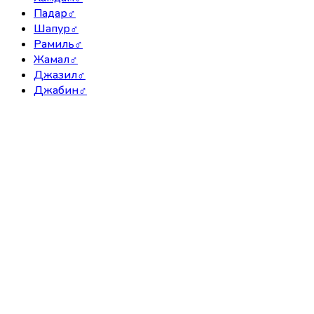
Падар
♂
Шапур
♂
Рамиль
♂
Жамал
♂
Джазил
♂
Джабин
♂