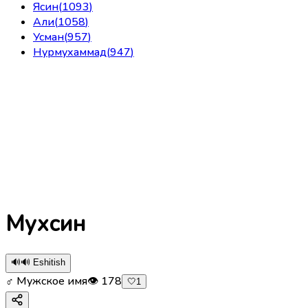
Ясин
(
1093
)
Али
(
1058
)
Усман
(
957
)
Нурмухаммад
(
947
)
Мухсин
🔊
🔊 Eshitish
♂ Мужское имя
👁
178
🤍
1