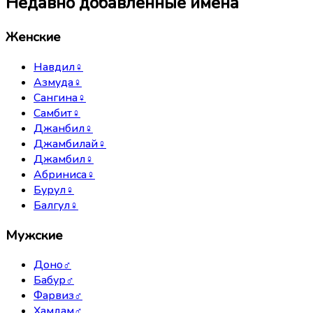
Недавно добавленные имена
Женские
Навдил
♀
Азмуда
♀
Сангина
♀
Самбит
♀
Джанбил
♀
Джамбилай
♀
Джамбил
♀
Абриниса
♀
Бурул
♀
Балгул
♀
Мужские
Доно
♂
Бабур
♂
Фарвиз
♂
Хамдам
♂