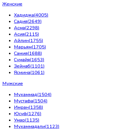
Женские
Хадиджа
(
4005
)
Садия
(
2649
)
Асма
(
2298
)
Асия
(
2115
)
Айлин
(
1755
)
Марьям
(
1705
)
Самия
(
1688
)
Сумайя
(
1653
)
Зейнаб
(
1101
)
Ясмина
(
1061
)
Мужские
Мухаммад
(
1504
)
Мустафа
(
1504
)
Имран
(
1358
)
Юсуф
(
1276
)
Умар
(
1135
)
Мухаммадали
(
1123
)