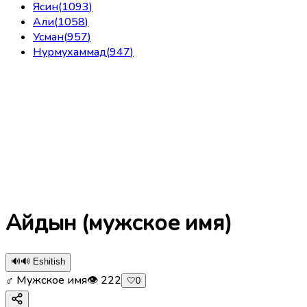
Ясин
(
1093
)
Али
(
1058
)
Усман
(
957
)
Нурмухаммад
(
947
)
Айдын (мужское имя)
🔊
🔊 Eshitish
♂ Мужское имя
👁
222
🤍
0