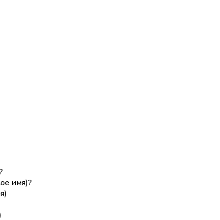
?
ое имя)?
я)
)