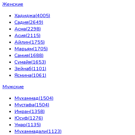
Женские
Хадиджа
(
4005
)
Садия
(
2649
)
Асма
(
2298
)
Асия
(
2115
)
Айлин
(
1755
)
Марьям
(
1705
)
Самия
(
1688
)
Сумайя
(
1653
)
Зейнаб
(
1101
)
Ясмина
(
1061
)
Мужские
Мухаммад
(
1504
)
Мустафа
(
1504
)
Имран
(
1358
)
Юсуф
(
1276
)
Умар
(
1135
)
Мухаммадали
(
1123
)