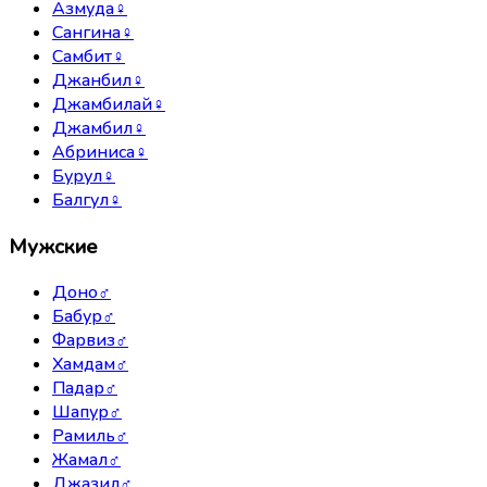
Азмуда
♀
Сангина
♀
Самбит
♀
Джанбил
♀
Джамбилай
♀
Джамбил
♀
Абриниса
♀
Бурул
♀
Балгул
♀
Мужские
Доно
♂
Бабур
♂
Фарвиз
♂
Хамдам
♂
Падар
♂
Шапур
♂
Рамиль
♂
Жамал
♂
Джазил
♂