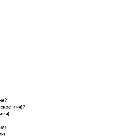
не?
ское имя)?
имя)
мя)
я)