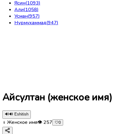
Ясин
(
1093
)
Али
(
1058
)
Усман
(
957
)
Нурмухаммад
(
947
)
Айсултан (женское имя)
🔊
🔊 Eshitish
♀ Женское имя
👁
257
🤍
0