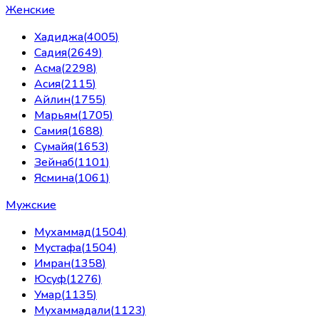
Женские
Хадиджа
(
4005
)
Садия
(
2649
)
Асма
(
2298
)
Асия
(
2115
)
Айлин
(
1755
)
Марьям
(
1705
)
Самия
(
1688
)
Сумайя
(
1653
)
Зейнаб
(
1101
)
Ясмина
(
1061
)
Мужские
Мухаммад
(
1504
)
Мустафа
(
1504
)
Имран
(
1358
)
Юсуф
(
1276
)
Умар
(
1135
)
Мухаммадали
(
1123
)