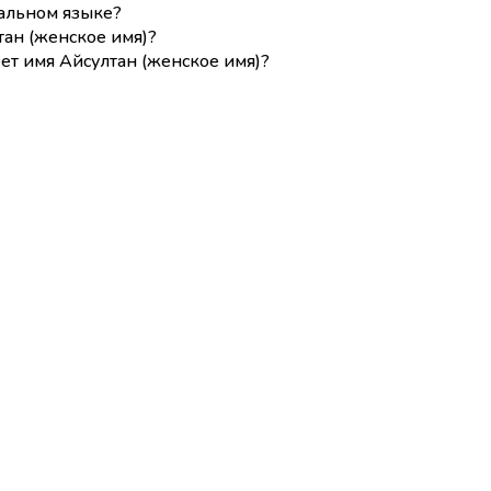
нальном языке?
ан (женское имя)?
ет имя Айсултан (женское имя)?