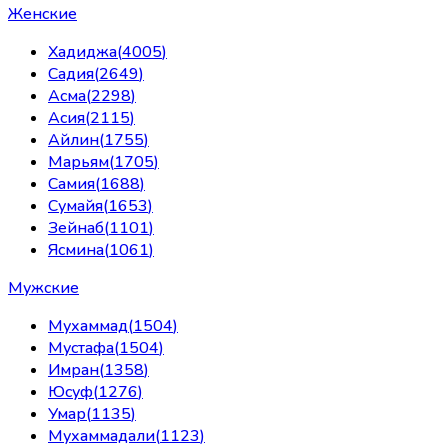
Женские
Хадиджа
(
4005
)
Садия
(
2649
)
Асма
(
2298
)
Асия
(
2115
)
Айлин
(
1755
)
Марьям
(
1705
)
Самия
(
1688
)
Сумайя
(
1653
)
Зейнаб
(
1101
)
Ясмина
(
1061
)
Мужские
Мухаммад
(
1504
)
Мустафа
(
1504
)
Имран
(
1358
)
Юсуф
(
1276
)
Умар
(
1135
)
Мухаммадали
(
1123
)