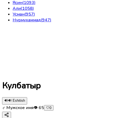
Ясин
(
1093
)
Али
(
1058
)
Усман
(
957
)
Нурмухаммад
(
947
)
Кулбатыр
🔊
🔊 Eshitish
♂ Мужское имя
👁
65
🤍
0