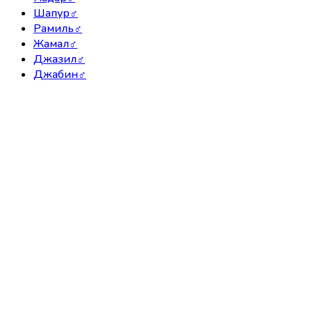
Шапур
♂
Рамиль
♂
Жамал
♂
Джазил
♂
Джабин
♂