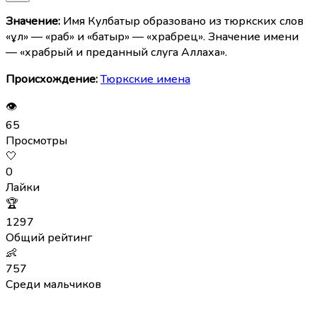
Значение:
Имя Кулбатыр образовано из тюркских слов
«құл» — «раб» и «батыр» — «храбрец». Значение имени
— «храбрый и преданный слуга Аллаха».
Происхождение:
Тюркские имена
👁
65
Просмотры
🤍
0
Лайки
🏆
1297
Общий рейтинг
👶
757
Среди мальчиков