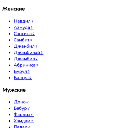
Женские
Навдил
♀
Азмуда
♀
Сангина
♀
Самбит
♀
Джанбил
♀
Джамбилай
♀
Джамбил
♀
Абриниса
♀
Бурул
♀
Балгул
♀
Мужские
Доно
♂
Бабур
♂
Фарвиз
♂
Хамдам
♂
Падар
♂